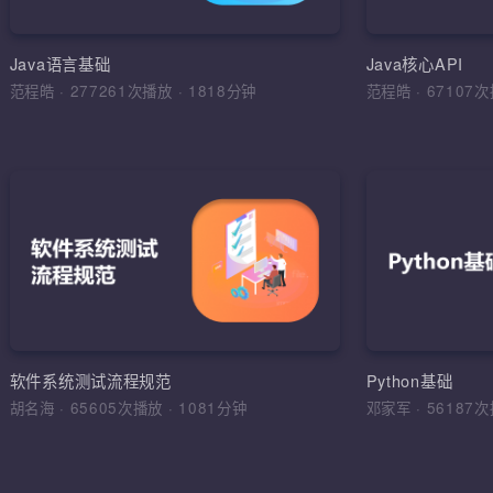
环境搭建，
运算符，流程
Java语言基础
Java核心API
范程皓
·
277261次播放
·
1818分钟
范程皓
·
6710
加入收
软件
理解软件工
学习目标，
综合运用
软件工程，
软件系统测试流程规范
Python基础
法，软件测
胡名海
·
65605次播放
·
1081分钟
邓家军
·
5618
试报告，缺