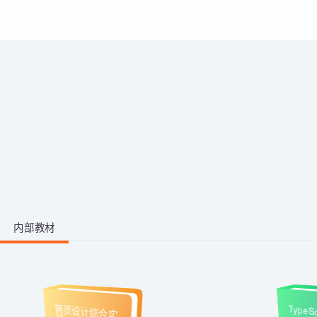
运用。
带你从零掌握影视后期全流程。学
习剪映、PR、AE、AN等工具，运
用AI生成动画素材与脚本，高效完
成视频剪辑与二维动画制作，快速
1阶段 · 1门课
产出创意作品