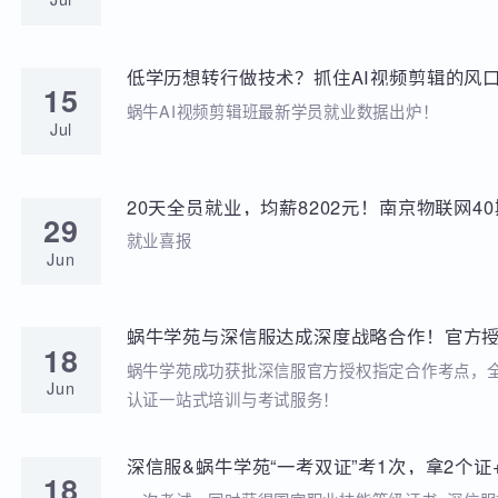
学苑动态
招聘动态
两次考研落榜、待业8个月，工作半年薪资冲到
20
元，他凭什么？
就业分享
Jul
低学历想转行做技术？抓住AI视频剪辑的风口
15
稳到手!
蜗牛AI视频剪辑班最新学员就业数据出炉！
Jul
20天全员就业，均薪8202元！南京物联网
29
答卷来啦
就业喜报
Jun