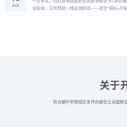
蜗牛学苑与深信服达成深度战略合作！官
18
全品类认证培训落地！
蜗牛学苑成功获批深信服官方授权指定合作考点
Jun
认证一站式培训与考试服务！
深信服&蜗牛学苑“一考双证”考1次，拿2个
18
贴！
一次考试，同时获得国家职业技能等级证书+深
Jun
业标准，又经得起一线实战检验——这份“国标+
认的含金量组合，让你在求职晋升中始终快人一