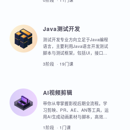
业项目、大型电商网站的设计等
AIoT方向重点讲解人工智能物联网
等。
领域的关键技术和应用，包括嵌入
式系统开发、C语言、数据结构、
Linux系统编程、驱动开发、系统移
0阶段 · 11门课
植、物联网通信协议、蓝牙、Wi-
Fi、Zigbee、NB-IoT等无线通信技
术，STM32单片机、传感器、C++
、QT编程、云平台、边缘计算等相
Java测试开发
关技术，培养具备相关技能的专业
人才。
测试开发专业方向立足于Java编程
语言，主要利用Java语言开发测试
脚本与测试框架，包括UI，接口，
性能，框架等。重点讲解如何利用
3阶段 · 19门课
Java原生代码实现各类功能，其次
讲解各类测试框架的调用与二次定
制开发。同时，也强调对数据库，
Linux操作系统，测试工具的使用以
AI视频剪辑
及对系统测试的原理和流程的熟练