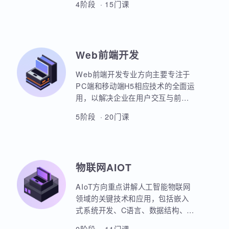
本套课程涵盖机器学习、深度学
习、神经网络、自然语言处理、计
算机视觉、大语言模型、人工智能
体开发等各个方面，课程采用PBET
4阶段 · 15门课
教学模式、以项目和任务来驱动AI
的学习。
Web前端开发
Web前端开发专业方向主要专注于
PC端和移动端H5相应技术的全面运
用，以解决企业在用户交互与前后
端通信之间的关键问题。主要包括
5阶段 · 20门课
HTML5，CSS3，JavaScript，
ES6规范，Node.js后台开发，
JQuery，Bootstrap，VUE，
React，微信小程序等框架的运用。
物联网AIOT
实战项目丰富，涵盖主流行业的商