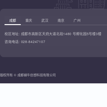
凡云教育
腾讯课堂
蜗牛创想
哔哩哔哩
雷人科技
成都
重庆
武汉
南京
广州
校区地址:
成都市高新区天府大道北段1480 号孵化园5号楼3楼
咨询电话:
028-84247107