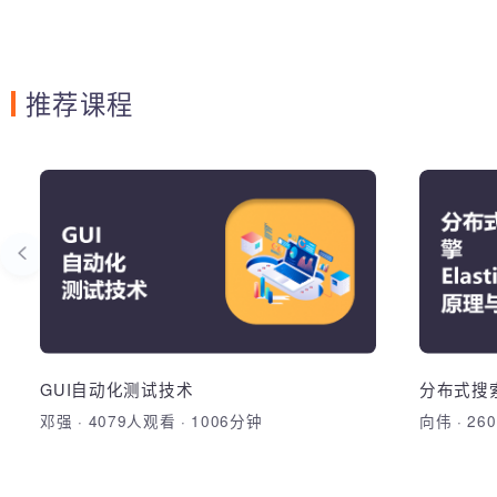
推荐课程
AE交互动效
G
掌握app界面交互动画设计、图标交互动
综合运
画设计
动化测
GUI
app界面动画
Sikul
发
Selen
Andro
GUI自动化测试技术
分布式搜索
加入收藏
分享课程
邓强
·
4079人观看
·
1006分钟
向伟
·
2
加