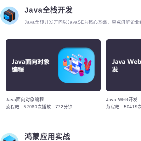
加入
Java全栈开发
Java全栈开发方向以JavaSE为核心基础，重点讲
开发，JavaEE各类主流框架的原理与应用。大型企
用开发。超过二十周魔鬼式训练，掌握Java开发全套
程，帮助学员突破高薪瓶颈。
Ja
实现核心对
数组及其应
方法，重写
心关键字
Java面向对象编程
Java WEB开
范程皓
·
52060次播放
·
772分钟
范程皓
·
504
加入