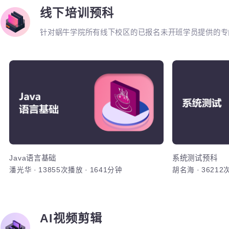
面向对象设
级常见设计
Java设计模式（一）
Oracle应用开
高鹏
·
6036次播放
·
930分钟
韩炜
·
2991
加入
线下培训预科
针对蜗牛学院所有线下校区的已报名未开班学员提供的
行专业入门课程的预习，二来也是希望学员能够通过学
自己是否真正适合IT行业。在这个360行，行行转I
适合搞IT的。
Ja
熟悉Jav
环境搭建，