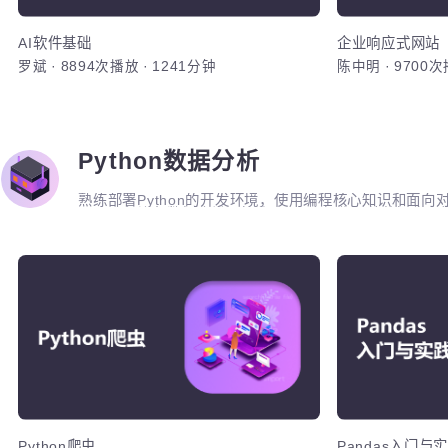
AI
1、掌握效
同风格特点
进行写生练
ps软件基
AI软件基础
企业响应式网
罗斌
·
8894次播放
·
1241分钟
陈中明
·
970
加入
Python数据分析
熟练部署Python的开发环境，使用编程核心知识和
SQL语句进行数据库常用操作及Linux操作系统的
知识，并熟悉数据科学开发基本知识，培养商业分析、数
行描述性分析、推断统计、特征工程处理、模型开发、
Pyt