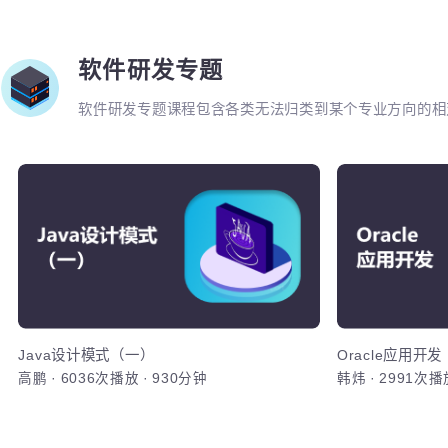
化测试框架
动化测试技
SikuliX框
Seleniu
GUI自动化测试技术
App自动化测
邓强
·
4081次播放
·
1005分钟
邓强
·
6023
Android
加入
软件研发专题
软件研发专题课程包含各类无法归类到某个专业方向的
学院也将随时更新一些专题公开课。大家可以就自己感
资力量为大家建议的课程进行研发并分享出来供交流学
Ja
掌握7大设
设计模式了