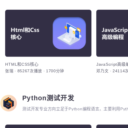
加入
Web前端开发
Web前端开发专业方向主要专注于PC端和移动端H5
与前后端通信之间的关键问题。主要包括HTML5，CSS3，Ja
开发，JQuery，Bootstrap，VUE，React
行业的商业项目、大型电商网站的设计等等。
HT
熟练运用H
布局和美化
还原布局和
PhotoS
Web前端
HTML和CSS核心
JavaScript
张瑞
·
85267次播放
·
1700分钟
邓乃文
·
241
元素、CS
加入
Python测试开发