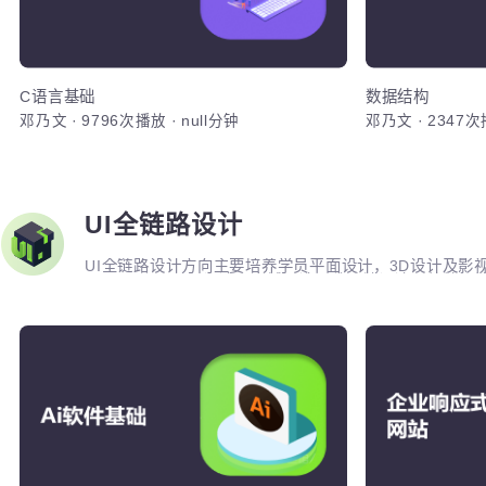
分析、无线
备相关技能的专业人才。
C语
完成《蜗牛
物联网的体系
译器,vi
达式，运算
函数
C语言基础
数据结构
邓乃文
·
9796次播放
·
null分钟
邓乃文
·
234
加入
UI全链路设计
UI全链路设计方向主要培养学员平面设计，3D设计及影视
C4D，H5，图标设计，店铺设计，移动端设计，整站
全栈能力。并通过各类完整的项目实战演练来强化学员