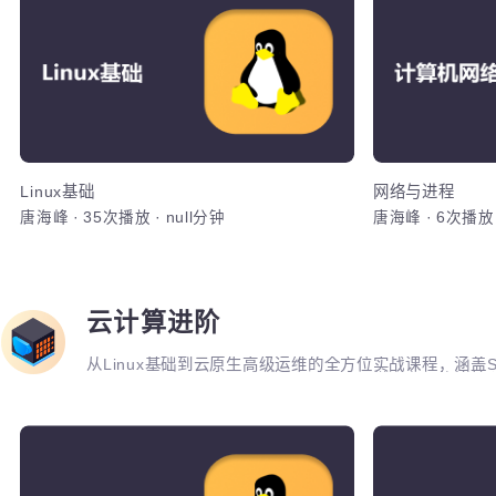
Linux系统管理与Shell脚本
服务器环境
变量，选择
徐小兵
·
1819次播放
·
null分钟
徐小兵
·
117
数，expe
加入
剑客
云计算
从Linux基础到云原生高级运维的全方位实战课程，涵盖Sh
Kubernetes、Python自动化、CI/CD及微服
将系统掌握运维部署、监控告警、容器化改造及高可用
DevOps岗位的综合技能。
Lin
完成服务器
限的分配
Linux系
用基础命令
用户组管理
Linux基础
网络与进程
唐海峰
·
35次播放
·
null分钟
唐海峰
·
6次
型，网络配