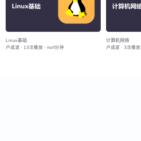
卷动态扩容，
加入
云计算进阶
从Linux基础到云原生高级运维的全方位实战课程，涵盖Sh
Kubernetes、Python自动化、CI/CD及微服
将系统掌握运维部署、监控告警、容器化改造及高可用
DevOps岗位的综合技能。
Lin
加入
Linux基础
计算机网络
卢成波
·
13次播放
·
null分钟
卢成波
·
3次