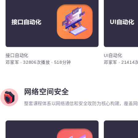
测试开发专业方向立足于Python编程语言，主要利用P
UI，接口，性能，框架等。重点讲解如何利用Pytho
框架的调用与二次定制开发。同时，也强调对数据库，L
统测试的原理和流程的熟练运用。
接口
综合运用Py
等技术，根
出WoniuT
HTML，CS
基础框架，
接口自动化
UI自动化
邓家军
·
32806次播放
·
518分钟
邓家军
·
214
WoniuTes
加入
网络空间安全
整套课程体系以网络通信和安全攻防为核心构建，覆盖