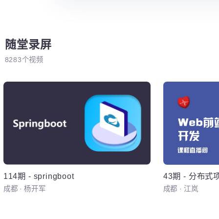
随堂录屏
8283个视频
spri
springb
置,springb
框架整案升级为s
mapper+pa
114期
-
springboot
43期
-
分布
成都
·
杨开军
成都
·
江岚