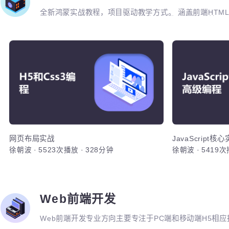
鸿蒙应用实战
全新鸿蒙实战教程，项目驱动教学方式。 涵盖前端HT
JavaScript和TypeScript技术板块实现业务实战。
战，网络请求封装、一多开发、元服务实战等等 基于鸿
战、WoniuMall电商项目实战、家庭医疗服务实战 
数据传输。包括心率、心跳、运动健康数据。
网页
1. 熟练掌握
Sass，
化、考虑用户性能
HTML+
网页核心布
兼容性处理
式、产品列
网页布局实战
JavaScript
使用常见 3. 熟练应用CSS3技术，动画、弹
徐朝波
·
5523次播放
·
328分钟
徐朝波
·
541
局、标准盒
性盒模型设
样式继承、
计，并优化