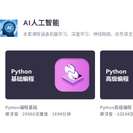
AI人工智能
本套课程涵盖机器学习、深度学习、神经网络、自然语
能体开发等各个方面，课程采用PBET教学模式、以项
Py
熟练使用Py
具备基础的
基础语法、
数、包与模
TCP通信
Python编程基础
Python高级
卿淳俊
·
20560次播放
·
1698分钟
卿淳俊
·
102
WoniuA