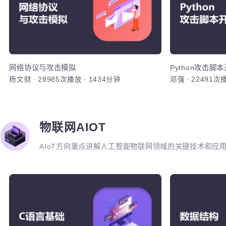
防、应用系统安全、安全脚本开发、渗透测试、系统入
分析、安全运营、等级保护规范、应急响应等完整细分
的综合实战能力。
网络
1、熟练使用
析，掌握Wi
熟练运用Wi
TCP和IP
Wiresh
IP、ARP
ARP协议与
网络协议与攻击模拟
Python攻击
进行监控与
杨文财
·
28985次播放
·
1434分钟
邓强
·
2249
议、ICMP
协议，如HT
攻击、部署
SMTP、P
DNS服务器
DHCP等
加入
HTTP协议
物联网AIOT
击、HTT
AIoT方向重点讲解人工智能物联网领域的关键技术和
SMTP/I
构、Linux系统编程、驱动开发、系统移植、物联网通信协议
无线通信技术，STM32单片机、传感器、C++ 、Q