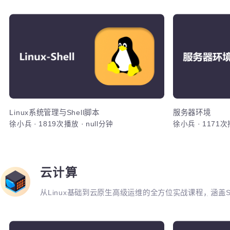
AI与设计生产力跃迁
李奔
·
3503次播放
·
null分钟
云计算实战
从Linux基础到云原生高级运维的全方位实战课程，涵盖Sh
Kubernetes、Python自动化、CI/CD及微服
将系统掌握运维部署、监控告警、容器化改造及高可用
DevOps岗位的综合技能。
Lin
本
基于she
AI概述：机
统概述，L
区，逻辑卷