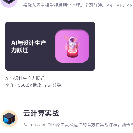
运算符，流
Java语言基础
系统测试预科
加入
潘光华
·
13855次播放
·
1641分钟
胡名海
·
362
AI视频剪辑
带你从零掌握影视后期全流程。学习剪映、PR、AE、
高效完成视频剪辑与二维动画制作，快速产出创意作品
AI
加入