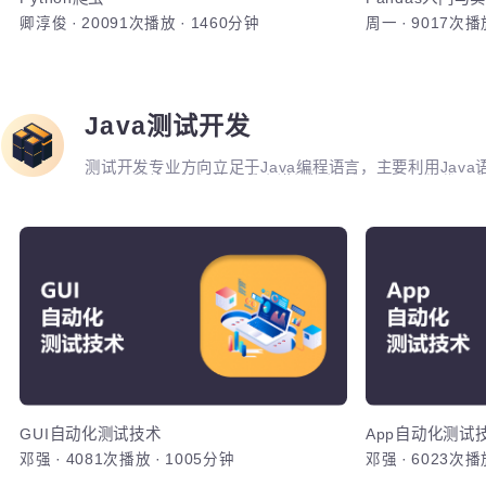
主要是针对
用案例实战
和数据分析
器学习、数
主要是针对
用案例实战
Python爬虫
Pandas入门
卿淳俊
·
20091次播放
·
1460分钟
周一
·
9017
和数据分析
器学习、数
加入
Java测试开发
测试开发专业方向立足于Java编程语言，主要利用Ja
接口，性能，框架等。重点讲解如何利用Java原生代
调用与二次定制开发。同时，也强调对数据库，Linu
的原理和流程的熟练运用。
GU
综合运用各