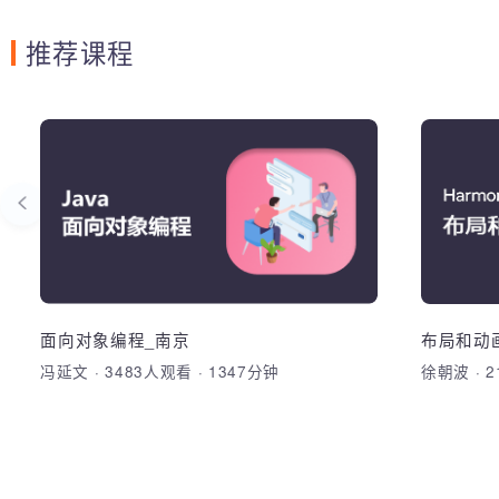
推荐课程
面向过程-预科
面
理解Java面向对象编程，掌握Java核心关
开发环
键字的意义
类型；数组
for、
类与对象，方法，重写，重载，抽象类，
开发环
接口，多态，Java核心关键字
类型；数组
for、
面向对象编程_南京
布局和
冯延文
·
3483人观看
·
1347分钟
徐朝波
·
加入收藏
分享课程
加