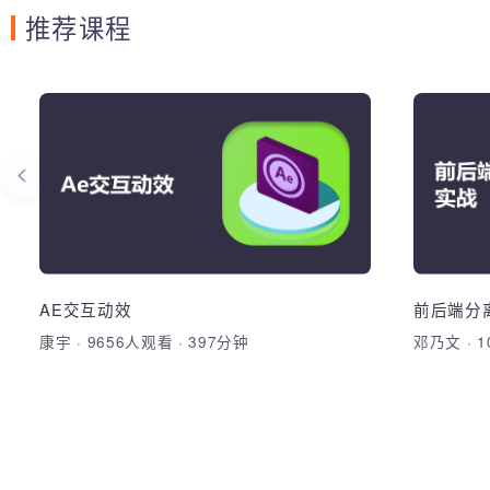
推荐课程
Pandas入门与实践
A
熟练掌握Pandas中两种常用数据类型
掌握a
Series和Dataframe完成数据分析的常规操
画设计
作
从0基础学习并掌握Pandas的基本知识及
app界
应用
AE交互动效
前后端
加
康宇
·
9656人观看
·
397分钟
邓乃文
·
加入收藏
分享课程