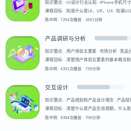
界面设计（基础）
知识要点:
·UI设计行业认知 ·iPhone手
子设计理论以及UI界面中的组件 ·UI界面
课程目标:
·知道什么是UI、UE、UX ·
有一定认识 ·理解UI设计中的相关专业名词，
陈中明
·
7204
次播放
·
1001
分钟
理解什么是UI界面设计中的一致性原则 ·
板关键词延展出UI界面的视觉风格定义
产品调研与分析
知识要点:
·用户体验五要素 ·市场分析 ·竞
课程目标:
·清楚用户体验五要素的基本概念
需求的定义、分类及来源 ·能利用互联网搜
陈中明
·
4331
次播放
·
739
分钟
竞品的定义、分类，能通过互联网等渠道
版/迭代所需的信息 ·清楚用户研究的定义
交互设计
户研究的结果延展出产品用户画像及用户体