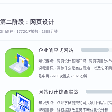
课程目标:
1、掌握字形色在版面中的编排
字形色编排套路
罗斌
·
7262
次播放
·
569
分钟
第二阶段
:
网页设计
3门课程
·
17720次播放
·
1588分钟
企业响应式网站
知识要点:
·网页设计基础知识 ·网页项目分
站与自适应网站 ·全屏站的认识与设计 ·
课程目标:
·清楚什么是商业网站，以及它不同
件绘制网页设计的原型图 ·能使用PS等软
陈中明
·
9700
次播放
·
1025
分钟
目 ·能对网页设计作品进行包装和排版展示