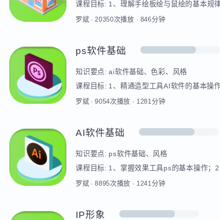
知识要点:
素材收集与整理、透视、比例、
课程目标:
1、理解手绘板绘与鼠绘的基本
基本审美意识；3、能对站酷等设计网站视
罗斌
·
20350
次播放
·
846
分钟
ps软件基础
知识要点:
ai软件基础、色彩、风格
课程目标:
1、精通造型工具AI软件的基本
图类型与规律并进行写生练习
罗斌
·
9054
次播放
·
1281
分钟
AI软件基础
知识要点:
ps软件基础、风格
课程目标:
1、掌握效果工具ps的基本操
罗斌
·
8895
次播放
·
1241
分钟