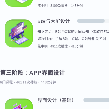
网站设计综合实战
知识要点:
·点评学员提交的网页项目作品
课程目标:
·能根据修改意见不断优化设计
陈中明
·
3109
次播放
·
145
分钟
B端与大屏设计
知识要点:
·B端与C端的异同认知 ·XD软
视化设计组成与规范
课程目标:
·了解B端、C端、G端等相关名词
数据可视化的相关流程与规范 ·能使用PS
陈中明
·
4911
次播放
·
418
分钟
第三阶段
:
APP界面设计
6门课程
·
46111次播放
·
4482分钟