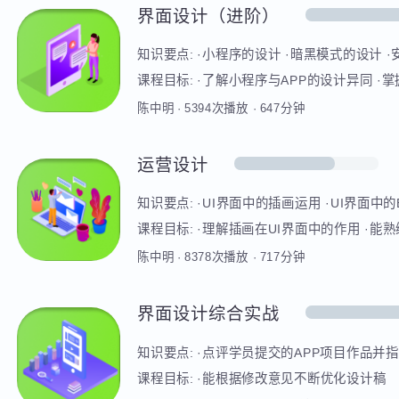
知识要点:
·产品规划和产品设计理念 ·产品结
型走查 ·交互说明文档
课程目标:
·清楚什么是产品生命周期，什么
的产品结构图 ·能熟练使用Axure绘制项目
陈中明
·
8394
次播放
·
708
分钟
设计的基本理念，并灵活运用到产品设计当中
等软件完成简易交互说明文档的编写
界面设计（进阶）
知识要点:
·小程序的设计 ·暗黑模式的设计
标注、开发协作
课程目标:
·了解小程序与APP的设计异同 
三原则以及如何利用Sketch、XD等软件
陈中明
·
5394
次播放
·
647
分钟
iOS设计的设计理念/设计主题 ·能熟练
大厨等工具同开发进行协作
运营设计
知识要点:
·UI界面中的插画运用 ·UI界面
设计：启动页、引导页、缺省页
课程目标:
·理解插画在UI界面中的作用 ·能
中的作用，以及其设计规范、原则 ·理解瓷
陈中明
·
8378
次播放
·
717
分钟
同弹窗进行不同维度的分类，区分模态弹窗