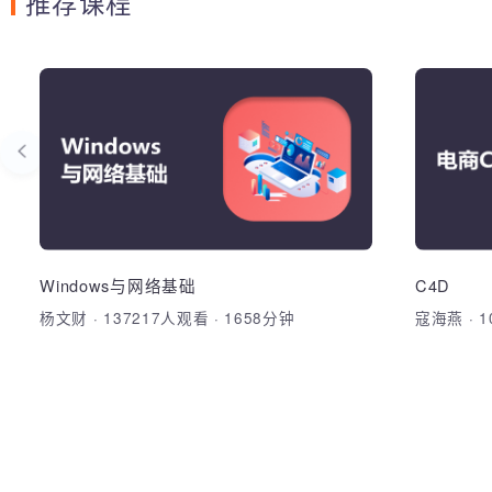
推荐课程
网络安全与运维基础 / 网
W
络协议与流量分析
1、掌握
册表、
略，熟悉
环境配置
志文件
加入收藏
分享课程
册表、
理、掌握
VMWa
各种协议
Windows与网络基础
C4D
TCP/
和eN
杨文财
·
137217人观看
·
1658分钟
寇海燕
·
加
网划分，
Wire
具