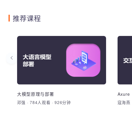
推荐课程
分类与聚类算法
SKLearn计算库、K-Means聚类分析、
能理
KNN分类、SVM支持向量机
型，能
mo
K-Means聚类分析、KNN-K近邻算法、模
Tr
调、
型评估与调优、SVM支持向量机分类算
GP
模型
法、Sklearn科学计算库的使用、鸢尾花分
Tra
大模型原理与部署
Axur
类项目实战、其他的经典机器学习算法介
ta
邓强
·
784人观看
·
926分钟
寇海
加入收藏
分享课程
绍
模型量
模型