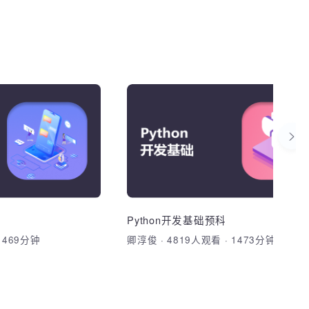
看看TA的主页
23-存储过程(二)
24-存储过程(三）
25-存储过程结构语句
dva和umi实战
26-函数
动平台原型设计及交互
基于TypeScript+dvajs+umi
熟练掌握AXURE原型设
开发
27-事务
习课程
TypeScript核心编程、语法检
28-索引
象语法、dva.js、umi.js介绍
Python开发基础预科
29-触发器
分享课程
观看
·
469分钟
卿淳俊
·
4819人观看
·
1473分钟
加入收藏
分享课程