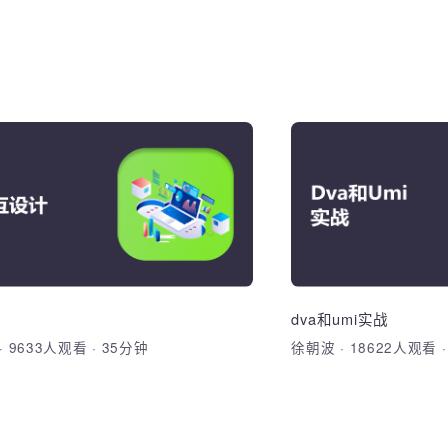
大模型原理与部署
Axure
解并自主Transformer和GPT架构模
熟练掌握各主流移
熟练运用transformers和
设计原理和实现，
delscope模型进行模型应用、模型微
计工具的使用。
ansformer架构、编码器-解码器结构、
UI设计PS学员预
模型量化等、能够熟练部署私有化大
T模型框架、自主开发和训练
并进行开发调用。
nsformer与GPT模型、HuggingFace的
e
dva和umi实战
加入收藏
nsfomers框架的应用、模型微调技术、
燕
·
9633人观看
·
35分钟
徐朝波
·
18622人
加入收藏
分享课程
化技术(peft与LLaMAFactory）、大
实验环境构建、Ollama与OpenWebUI