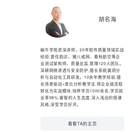
授课讲师
15-分组查询
胡名海
16-多表查询(一）
17-多表查询(二)
蜗牛学苑资深讲师，20年软件质量领域实
18-子查询
经验,曾任韵达、猪八戒网、春秋航空等企
业测试架构师、质量总监,管理120人团队
深耕网络渗透与安全防护,擅长系统漏洞分
19-子查询关键字
析与自动化工具研发。10余年教学经验,
长场景驱动+类比分析教学法,将企业级流
20-子查询演示
转化为实战模块,培养学员1000余名,学员
业率98%,睿智的人生态度,深入浅出的授
21-组合查询
风格,深受学员好评。
22-存储过程（一）