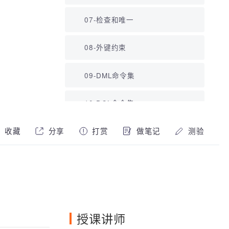
07-检查和唯一
08-外键约束
09-DML命令集
10-DCL命令集
11-三范式
收藏
分享
打赏
做笔记
测验
12-单表查询(一)
13-单表查询（二）
14-单表查询(三)