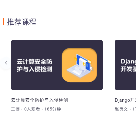
推荐课程
Linux系统编程
云
测
完成《蜗牛智慧社区门禁系统》IO文件版
Linux环境搭建，常用命令，静态库，IO文
件操作，多进程编程，进程通信（共享内
加
存，消息队列），多线程编程
云计算安全防护与入侵检测
Djang
加入收藏
分享课程
王博
·
0人观看
·
185分钟
赵勇文
·