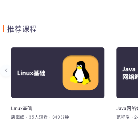
推荐课程
存储与自动运维
Li
完成服
权限的
加入收藏
分享课程
Linu
常用基
户及用
Linux基础
Java
通讯模
唐海峰
·
35人观看
·
349分钟
范程皓
·
加
区，逻