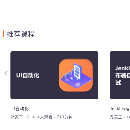
推荐课程
C++编程
U
采用C++面向对象编程思想设计蜗牛物联
综合运用
网监控平台系统
式等技
开发出W
掌握面向对象的编程思想，类和对象，封
HTML，
装、构造函数，析构函数，拷贝构造函
架，基础
数，动态内存分配,内联函数,继承、访问修
Woniu
UI自动化
Jenk
饰权限、函数重载,运算符重载，多态、抽