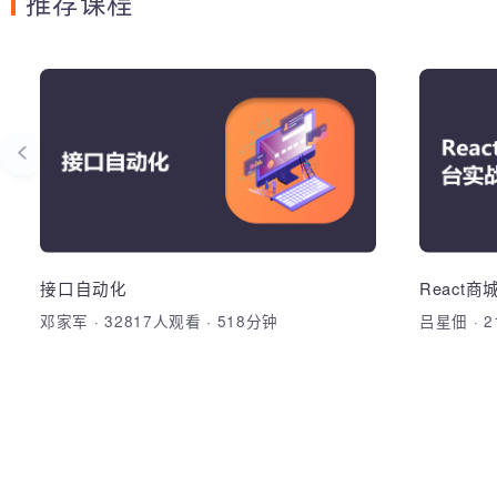
推荐课程
Axure
接
熟练掌握各主流移动平台原型设计及交互
综合运用
设计原理和实现，熟练掌握AXURE原型设
式等技
计工具的使用。
开发出W
UI设计PS学员预习课程
HTML，
架，基础
Woniu
接口自动化
Reac
加入收藏
分享课程
邓家军
·
32817人观看
·
518分钟
吕星佃
·
加