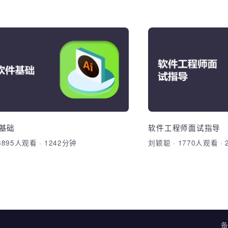
软件系统测试流程规范
AI软件基
软件工程的各类实际问题，树立清晰
1、掌握效果工具
习目标，掌握测试用例设计的常用方
不同风格特点；3
综合运用
照片进行写生练习
工程，软件质量，系统测试流程，方
ps软件基础、风
软件测试专业术语，测试用例设计，
报告，缺陷管理
软件基础
软件工程师面试指
加入收藏
·
8895人观看
·
1242分钟
刘颖聪
·
1770人观
加入收藏
分享课程