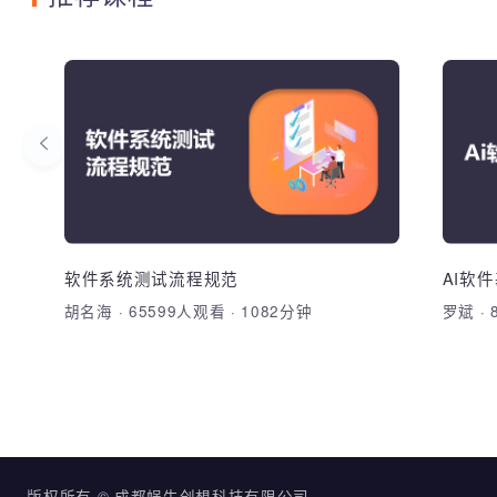
推荐课程
PHP编程与系统开发-成
都
理解
蜗牛笔记系统实战开发、PHP处理XML文
的学
档、处理JSON、文件操作、爬虫开发、
法和
软件
安全平台开发、面向对象、反序列化、
PHP开发环境配置、HTML基础、前端页
法，
ThinkPHP框架开发
面布局、JavaScript编程基础、PHP基础
测试
软件系统测试流程规范
AI
语法、数组、函数、正则表达式、PHP处
胡名海
·
65599人观看
·
1082分钟
罗斌
理POST和GET请求、AJAX与JQuery、利
加入收藏
分享课程
用MySQLi操作数据库、处理Session和
Cookie