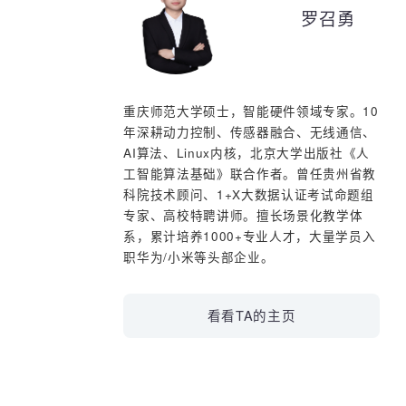
置.wmv
罗召勇
2024-08-13-5-内核裁剪和配
置.wmv
2024-08-13-6-使用nfs在ubuntu和
开发板之间传输文件.wmv
重庆师范大学硕士，智能硬件领域专家。1
2024-08-13-7-交叉编译器的使
年深耕动力控制、传感器融合、无线通信
用.wmv
AI算法、Linux内核，北京大学出版社《
2024-08-13-8-Makefile复习.wmv
工智能算法基础》联合作者。曾任贵州省
科院技术顾问、1+X大数据认证考试命题
专家、高校特聘讲师。擅长场景化教学体
2024-08-13-9-驱动helloworld代码
编写.wmv
系，累计培养1000+专业人才，大量学员
职华为/小米等头部企业。
2024-08-13-10-编译并加载驱动模
块.wmv
看看TA的主页
2024-08-14-1-深入理解内核、内
核空间、用户空间、根文件系
统.wmv
2024-08-14-2-配置驱动头文件的