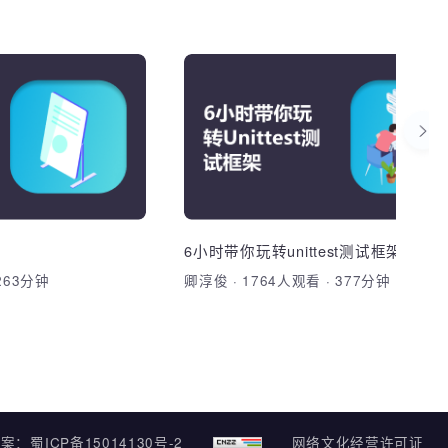
包含路径.wmv
2024-08-14-3-驱动传参.wmv
础
软件工程师面试指
2024-08-14-4-导出内核符号.wmv
2024-08-14-5-自定义内核菜
ps的基本操作；2、掌握
单.wmv
本课程将从简历制作，面试准
、能够用不同风格形式对
验描述，经典面试问题，当面
2024-08-14-6-内核菜单关联自己
的驱动.wmv
格
为即将参加面试或跳槽的软件
一些经验分享。
2024-08-14-7-把驱动编译进内核
实验.wmv
加入收藏
分享课程
导
6小时带你玩转unittest测试框架
分享课程
看
·
263分钟
卿淳俊
·
1764人观看
·
377分钟
2024-08-15-1-申请设备号的
api.wmv
2024-08-15-2-申请设备号实
验.wmv
2024-08-15-3-注册字符设备.wmv