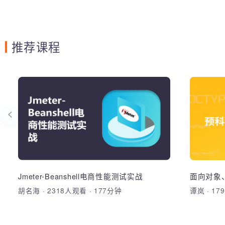
推荐课程
Java面向对象编程2
Jm
性
掌握面向对象思想，利用对象行为重构
结合真实
WoniuATM，掌握java.lang包的重要对象
本在性
的应用
Java面向对象，封装，继承，多态，基本
1. 详细
设计原则，类加载机制，常用API对象
用，让你
Jmeter-Beanshell电商性能测试实战
面向对
力 2.
胡名海
·
2318人观看
·
177分钟
谭岚
·
1
上手bea
加入收藏
分享课程