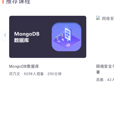
推荐课程
Python高阶
M
综合运用Python、WebDriver、正则表达
掌握面
式等技术，根据DDT，KDT等思想，设计
nodej
开发出WoniuTest测试框架
mong
HTML，CSS，Selenium WebDriver框
面向对象
现后台
架，基础框架，DDT，KDT，POM模型，
expr
WoniuTest框架
用以及m
MongoDB数据库
网络安全
署
邓乃文
·
9258人观看
·
250分钟
加入收藏
分享课程
加
高鹏
·
4