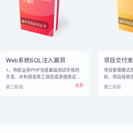
内部教材
Web系统SQL注
项
入漏洞
蜗牛学苑系列丛书
蜗牛
Web系统SQL注入漏洞
项目交付
1、熟练运用PHP完成基础测试环境的
项目管理模
开发、并利用各类工具完成渗透测试与
析、项目验
SQL注入的入侵与防御 2、能够熟练运
验的研究方
免费
第三阶段
第三阶段