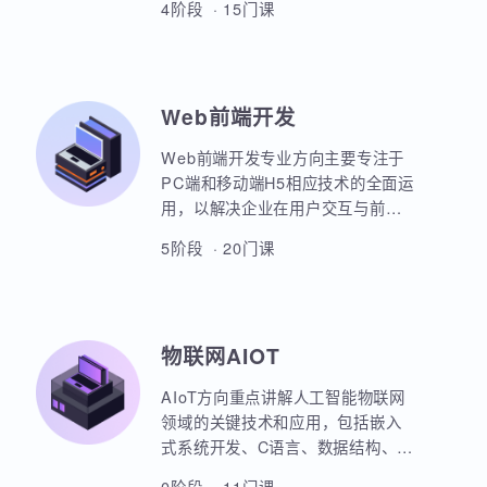
本套课程涵盖机器学习、深度学
习、神经网络、自然语言处理、计
算机视觉、大语言模型、人工智能
体开发等各个方面，课程采用PBET
4阶段 · 15门课
教学模式、以项目和任务来驱动AI
的学习。
Web前端开发
Web前端开发专业方向主要专注于
PC端和移动端H5相应技术的全面运
用，以解决企业在用户交互与前后
端通信之间的关键问题。主要包括
5阶段 · 20门课
HTML5，CSS3，JavaScript，
ES6规范，Node.js后台开发，
JQuery，Bootstrap，VUE，
React，微信小程序等框架的运用。
物联网AIOT
实战项目丰富，涵盖主流行业的商