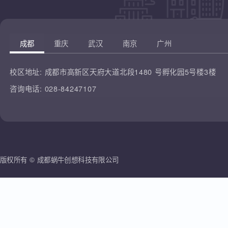
凡云教育
腾讯课堂
蜗牛创想
哔哩哔哩
雷人科技
成都
重庆
武汉
南京
广州
校区地址:
成都市高新区天府大道北段1480 号孵化园5号楼3楼
咨询电话:
028-84247107