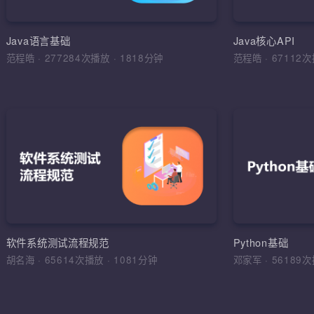
环境搭建，
运算符，流程
Java语言基础
Java核心API
范程皓
·
277284次播放
·
1818分钟
范程皓
·
6711
加入收
软件
理解软件工
学习目标，
综合运用
软件工程，
软件系统测试流程规范
Python基础
法，软件测
胡名海
·
65614次播放
·
1081分钟
邓家军
·
5618
试报告，缺