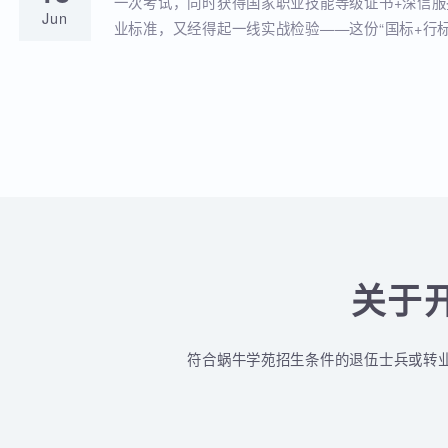
蜗牛学苑与深信服达成深度战略合作！官
18
全品类认证培训落地！
蜗牛学苑成功获批深信服官方授权指定合作考点
Jun
认证一站式培训与考试服务！
深信服&蜗牛学苑“一考双证”考1次，拿2个
18
贴！
一次考试，同时获得国家职业技能等级证书+深
Jun
业标准，又经得起一线实战检验——这份“国标+
认的含金量组合，让你在求职晋升中始终快人一