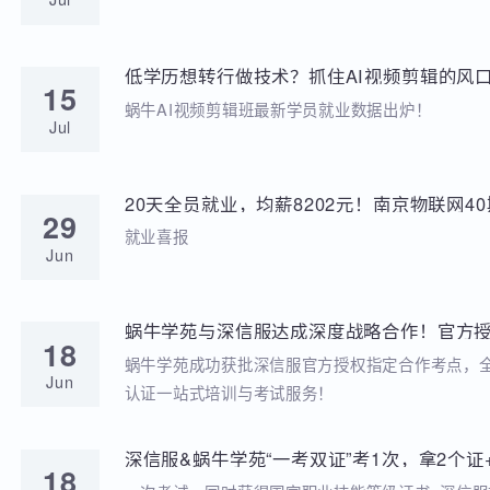
学苑动态
招聘动态
两次考研落榜、待业8个月，工作半年薪资冲到
20
元，他凭什么？
就业分享
Jul
低学历想转行做技术？抓住AI视频剪辑的风口
15
稳到手!
蜗牛AI视频剪辑班最新学员就业数据出炉！
Jul
20天全员就业，均薪8202元！南京物联网
29
答卷来啦
就业喜报
Jun