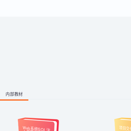
运用。
带你从零掌握影视后期全流程。学
习剪映、PR、AE、AN等工具，运
用AI生成动画素材与脚本，高效完
成视频剪辑与二维动画制作，快速
1阶段 · 1门课
产出创意作品