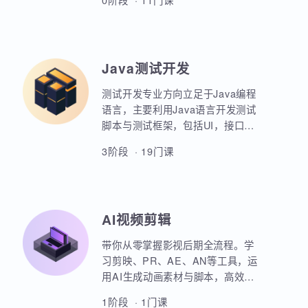
业项目、大型电商网站的设计等
AIoT方向重点讲解人工智能物联网
等。
领域的关键技术和应用，包括嵌入
式系统开发、C语言、数据结构、
Linux系统编程、驱动开发、系统移
0阶段 · 11门课
植、物联网通信协议、蓝牙、Wi-
Fi、Zigbee、NB-IoT等无线通信技
术，STM32单片机、传感器、C++
、QT编程、云平台、边缘计算等相
Java测试开发
关技术，培养具备相关技能的专业
人才。
测试开发专业方向立足于Java编程
语言，主要利用Java语言开发测试
脚本与测试框架，包括UI，接口，
性能，框架等。重点讲解如何利用
3阶段 · 19门课
Java原生代码实现各类功能，其次
讲解各类测试框架的调用与二次定
制开发。同时，也强调对数据库，
Linux操作系统，测试工具的使用以
AI视频剪辑
及对系统测试的原理和流程的熟练