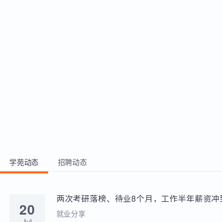
用SQL注入的各类技术，对被测系统进
团队协作
行爆库爆表爆数据的处理，及进行服务
器木马植入 3、熟练利用SQLMap扫描
工具进行SQL注入测试、熟练使用菜刀
和冰蝎等远程控制工具，熟悉常用的绕
过手段 4、能够独立完成SQL注入靶场
环境SQLi-Lab的65道关卡中的40道以
上，并结合PHP代码完成50道以上