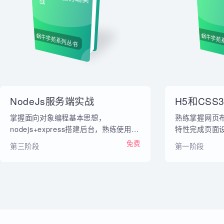
内部教材
NodeJs服务端实
H5
战
蜗牛学苑系列丛书
蜗牛
NodeJs服务端实战
H5和CS
掌握面向对象编程基本思想，
熟练掌握网
nodejs+express搭建后台，熟练使用
特性完成页
mongodb搭建数据库以及用mongoose
免费
第三阶段
第一阶段