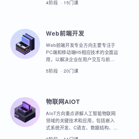
本套课程涵盖机器学习、深度学
习、神经网络、自然语言处理、计
算机视觉、大语言模型、人工智能
体开发等各个方面，课程采用PBET
4阶段 · 15门课
教学模式、以项目和任务来驱动AI
的学习。
Web前端开发
Web前端开发专业方向主要专注于
PC端和移动端H5相应技术的全面运
用，以解决企业在用户交互与前后
端通信之间的关键问题。主要包括
5阶段 · 20门课
HTML5，CSS3，JavaScript，
ES6规范，Node.js后台开发，
JQuery，Bootstrap，VUE，
React，微信小程序等框架的运用。
物联网AIOT
实战项目丰富，涵盖主流行业的商