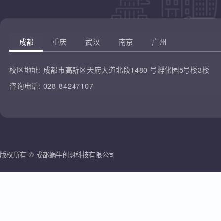
凡云教育
腾讯课堂
蜗牛创想
哔哩哔哩
雷人科技
成都
重庆
武汉
南京
广州
校区地址:
成都市高新区天府大道北段1480 号孵化园5号楼3楼
咨询电话:
028-84247107