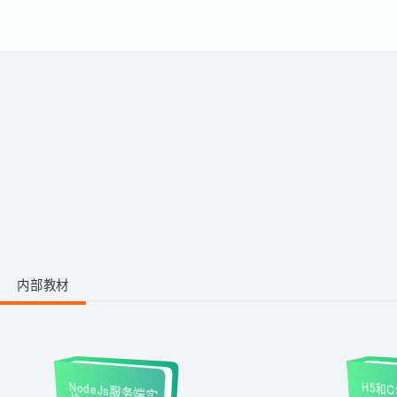
运用。
带你从零掌握影视后期全流程。学
习剪映、PR、AE、AN等工具，运
用AI生成动画素材与脚本，高效完
成视频剪辑与二维动画制作，快速
1阶段 · 1门课
产出创意作品