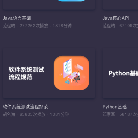
环境搭建，
运算符，流程
Java语言基础
Java核心API
范程皓
·
277262次播放
·
1818分钟
范程皓
·
6710
加入收
软件
理解软件工
学习目标，
综合运用
软件工程，
软件系统测试流程规范
Python基础
法，软件测
胡名海
·
65605次播放
·
1081分钟
邓家军
·
5618
试报告，缺