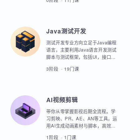
业项目、大型电商网站的设计等
AIoT方向重点讲解人工智能物联网
等。
领域的关键技术和应用，包括嵌入
式系统开发、C语言、数据结构、
Linux系统编程、驱动开发、系统移
0阶段 · 11门课
植、物联网通信协议、蓝牙、Wi-
Fi、Zigbee、NB-IoT等无线通信技
术，STM32单片机、传感器、C++
、QT编程、云平台、边缘计算等相
Java测试开发
关技术，培养具备相关技能的专业
人才。
测试开发专业方向立足于Java编程
语言，主要利用Java语言开发测试
脚本与测试框架，包括UI，接口，
性能，框架等。重点讲解如何利用
3阶段 · 19门课
Java原生代码实现各类功能，其次
讲解各类测试框架的调用与二次定
制开发。同时，也强调对数据库，
Linux操作系统，测试工具的使用以
AI视频剪辑
及对系统测试的原理和流程的熟练