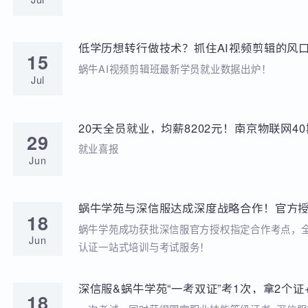
学苑动态
招聘动态
两次考研落榜、待业8个月，工作半年薪资冲到
20
元，他凭什么？
就业分享
Jul
低学历想转行做技术？抓住AI视频剪辑的风口
15
稳到手!
蜗牛AI视频剪辑班最新学员就业数据出炉！
Jul
20天全员就业，均薪8202元！南京物联网
29
答卷来啦
就业喜报
Jun