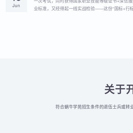
蜗牛学苑与深信服达成深度战略合作！官
18
全品类认证培训落地！
蜗牛学苑成功获批深信服官方授权指定合作考点
Jun
认证一站式培训与考试服务！
深信服&蜗牛学苑“一考双证”考1次，拿2个
18
贴！
一次考试，同时获得国家职业技能等级证书+深
Jun
业标准，又经得起一线实战检验——这份“国标+
认的含金量组合，让你在求职晋升中始终快人一