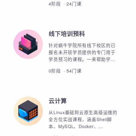
熟练部署Python的开发环境，使
用编程核心知识和面向对象知识
进行数据科学开发。熟练掌握
SQL语句进行数据库常用操作及
4阶段 · 24门课
Linux操作系统的操作。掌握统计
学、机器学习、深度学习等数理
知识，并熟悉数据科学开发基本
知识，培养商业分析、数据挖掘
线下培训预科
意识及能力。同时基于Python进
行描述性分析、推断统计、特征
针对蜗牛学院所有线下校区的已
工程处理、模型开发、风控评估
报名未开班学员提供的专门用于
等。
学员预习的课程。一来帮助学员
进行专业入门课程的预习，二来
0阶段 · 54门课
也是希望学员能够通过学习视频
课程进而更好地理解IT技术，以
确定自己是否真正适合IT行业。
在这个360行，行行转IT的大背景
云计算
下，蜗牛学院想说，并不是每个