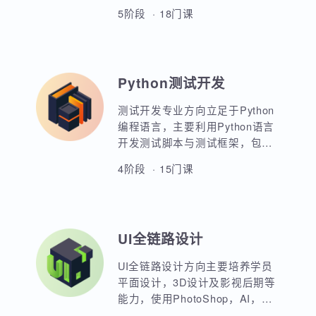
Java全栈开发方向以JavaSE为核
心基础，重点讲解企业级应用开
发，数据库应用开发，Web前端
开发，JavaEE各类主流框架的原
5阶段 · 18门课
理与应用。大型企业级高并发应
用开发，服务器架构与微服务应
用开发。超过二十周魔鬼式训
练，掌握Java开发全套核心技术
Python测试开发
培养，多套最新最热门的高级课
程，帮助学员突破高薪瓶颈。
测试开发专业方向立足于Python
编程语言，主要利用Python语言
开发测试脚本与测试框架，包括
UI，接口，性能，框架等。重点
4阶段 · 15门课
讲解如何利用Python原生代码实
现各类功能，其次讲解各类测试
框架的调用与二次定制开发。同
时，也强调对数据库，Linux操作
UI全链路设计
系统，测试工具的使用以及对系
统测试的原理和流程的熟练运