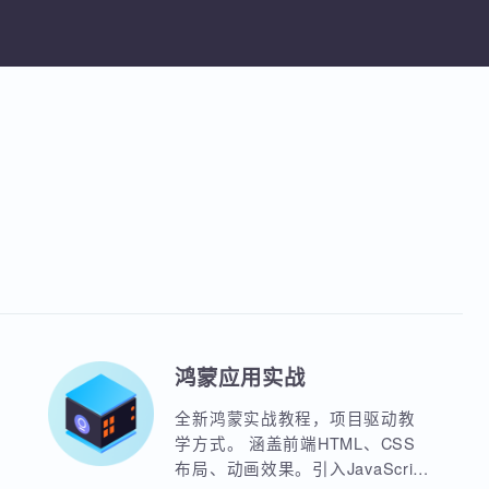
TCP/IP模型、数据传输过程、IP地址与
Wireshark与科来协议分析工具
课程
网划分，Wireshark与科来协议监控分
享课程
加入收藏
分享课程
具
鸿蒙应用实战