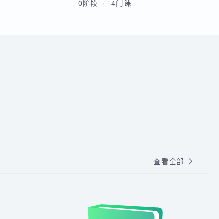
人都适合搞IT的。
从Linux基础到云原生高级运维的
全方位实战课程，涵盖Shell脚
本、MySQL、Docker、
Kubernetes、Python自动化、
0阶段 · 14门课
CI/CD及微服务架构等核心技术。
通过多个企业级项目实战，学员
将系统掌握运维部署、监控告
警、容器化改造及高可用集群管
理能力，最终具备胜任运维及
DevOps岗位的综合技能。
查看全部