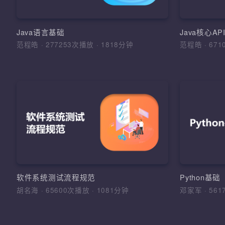
环境搭
明，运算
面
Java语言基础
Java核心A
范程皓
·
277253次播放
·
1818分钟
范程皓
·
6
加
软
理解软
的学习
法和综
软件工
软件系统测试流程规范
Python基
法，软
胡名海
·
65600次播放
·
1081分钟
邓家军
·
5
测试报