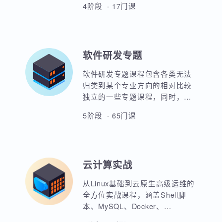
UI全链路设计方向主要培养学员
用。
平面设计，3D设计及影视后期等
能力，使用PhotoShop，AI，
C4D，H5，图标设计，店铺设
4阶段 · 17门课
计，移动端设计，整站设计等实
战能力。使学员具备完整的UI设
计全栈能力。并通过各类完整的
项目实战演练来强化学员的实战
软件研发专题
经验，完全满足企业需求。
软件研发专题课程包含各类无法
归类到某个专业方向的相对比较
独立的一些专题课程，同时，蜗
牛学院也将随时更新一些专题公
5阶段 · 65门课
开课。大家可以就自己感兴趣的
专题进行留言，蜗牛学院愿意组
织师资力量为大家建议的课程进
行研发并分享出来供交流学习。
云计算实战