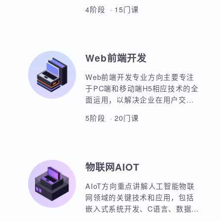
本套课程涵盖机器学习、深度学
习、神经网络、自然语言处理、
计算机视觉、大语言模型、人工
智能体开发等各个方面，课程采
4阶段 · 15门课
用PBET教学模式、以项目和任务
来驱动AI的学习。
Web前端开发
Web前端开发专业方向主要专注
于PC端和移动端H5相应技术的全
面运用，以解决企业在用户交互
与前后端通信之间的关键问题。
5阶段 · 20门课
主要包括HTML5，CSS3，
JavaScript，ES6规范，Node.js
后台开发，JQuery，Bootstrap，
VUE，React，微信小程序等框架
物联网AIOT
的运用。实战项目丰富，涵盖主
流行业的商业项目、大型电商网