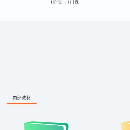
的原理和流程的熟练运用。
带你从零掌握影视后期全流程。
学习剪映、PR、AE、AN等工
具，运用AI生成动画素材与脚
本，高效完成视频剪辑与二维动
1阶段 · 1门课
画制作，快速产出创意作品