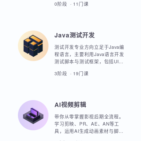
AIoT方向重点讲解人工智能物联
站的设计等等。
网领域的关键技术和应用，包括
嵌入式系统开发、C语言、数据结
构、Linux系统编程、驱动开发、
0阶段 · 11门课
系统移植、物联网通信协议、蓝
牙、Wi-Fi、Zigbee、NB-IoT等无
线通信技术，STM32单片机、传
感器、C++ 、QT编程、云平台、
Java测试开发
边缘计算等相关技术，培养具备
相关技能的专业人才。
测试开发专业方向立足于Java编
程语言，主要利用Java语言开发
测试脚本与测试框架，包括UI，
接口，性能，框架等。重点讲解
3阶段 · 19门课
如何利用Java原生代码实现各类
功能，其次讲解各类测试框架的
调用与二次定制开发。同时，也
强调对数据库，Linux操作系统，
AI视频剪辑
测试工具的使用以及对系统测试