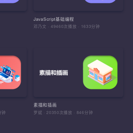
的布局和美化，基于PSD原稿完成页面
架，IO流，网络编
素级还原布局和设计
、变量、数据类
数
PhotoShop抠图、切片技巧、pxcook标
JavaScript基础编程
注、Web前端开发环境、HTML常用标
0分钟
邓乃文
·
49460次播放
·
1633分钟
享课程
签、表单元素、CSS基础样式使用、字
课程
图标设计
加入收藏
分享课程
Windows与网络基础
基本规律，以及
river、正则表达
1、掌握Windows操作系统的常用命令
步建立图形创意
DT等思想，设计
册表、权限、系统服务、防火墙、组策
意识；3、能对
框架
略，熟悉Windows系统的常见脆弱项及
进行理性分析；
志文件 2、掌握计算机网络基础基础原
比例、结构、光
 WebDriver框
环境配置、Windows命令、用户管理、
理、掌握OSI模型与TCP/IP协议族、理
素描和插画
DT，POM模型，
册表、系统权限、组策略、防火墙、
各种协议的工作原理 3、掌握GNS3、P
658分钟
罗斌
·
20350次播放
·
846分钟
VMWare虚拟机、网络基础、OSI与
和eNSP等网络模拟器基本使用，熟悉