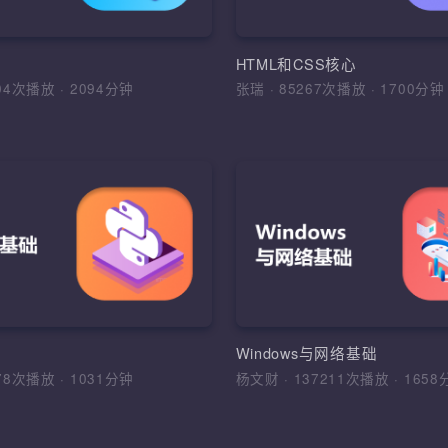
JavaScript的基础知识
建，基本数据类型，变量及去声
Java常用API，集合框
符，流程控制语句，IDE绘制界
JavaScript发展及组成
程，异常处理
型、控制结构、数组和函
PI
HTML和CSS核心
7104次播放
·
2094分钟
张瑞
·
85267次播放
·
170
加入收藏
分
入收藏
分享课程
加入收藏
分享
件系统测试流程规范
素描和插画
Python基础
件工程的各类实际问题，树立清晰
1、理解手绘板绘与鼠绘的
综合运用Python、WebD
目标，掌握测试用例设计的常用方
ui设计的手绘特点；2、初
式等技术，根据DDT，K
合运用
的基本规律意识和基本审美
开发出WoniuTest测试
站酷等设计网站视觉图片
程，软件质量，系统测试流程，方
素材收集与整理、透视、
HTML，CSS，Selenium
础
Windows与网络基础
件测试专业术语，测试用例设计，
影
架，基础框架，DDT，K
6178次播放
·
1031分钟
杨文财
·
137211次播放
·
1
告，缺陷管理
WoniuTest框架