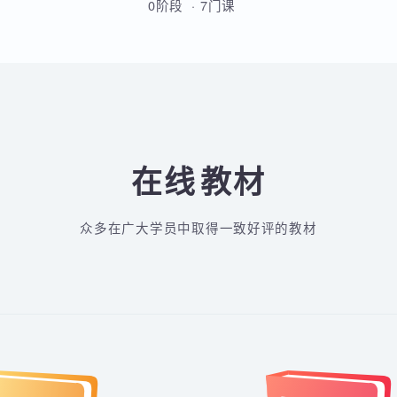
从Linux基础到云原生高级运维的
全方位实战课程，涵盖Shell脚
本、MySQL、Docker、
Kubernetes、Python自动化、
0阶段 · 7门课
CI/CD及微服务架构等核心技术。
通过多个企业级项目实战，学员
将系统掌握运维部署、监控告
警、容器化改造及高可用集群管
理能力，最终具备胜任运维及
DevOps岗位的综合技能。
在线
教材
众多在广大学员中取得一致好评的教材