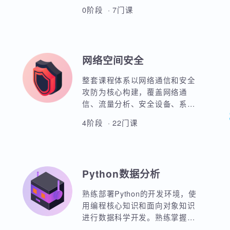
全新鸿蒙实战教程，项目驱动教
学方式。 涵盖前端HTML、CSS
布局、动画效果。引入JavaScript
和TypeScript技术板块实现业务实
0阶段 · 7门课
战。 基于ArkTS和ArkUI来实现红
米原生应用开发实战，网络请求
封装、一多开发、元服务实战等
等 基于鸿蒙实战的项目分别包
网络空间安全
含：工作计划APP实战、
WoniuMall电商项目实战、家庭医
整套课程体系以网络通信和安全
疗服务实战 配合鸿蒙短距离BLE
攻防为核心构建，覆盖网络通
蓝牙模块实现穿戴设备的数据传
信、流量分析、安全设备、系统
输。包括心率、心跳、运动健康
攻防、应用系统安全、安全脚本
数据。
4阶段 · 22门课
开发、渗透测试、系统入侵、系
统加固、入侵检测、入侵防御、
日志分析、安全运营、等级保护
规范、应急响应等完整细分领
Python数据分析
域，并且通过大量的实验和项目
强化学员的综合实战能力。