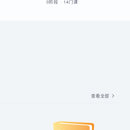
人都适合搞IT的。
从Linux基础到云原生高级运维的
全方位实战课程，涵盖Shell脚
本、MySQL、Docker、
Kubernetes、Python自动化、
0阶段 · 14门课
CI/CD及微服务架构等核心技术。
通过多个企业级项目实战，学员
将系统掌握运维部署、监控告
警、容器化改造及高可用集群管
理能力，最终具备胜任运维及
DevOps岗位的综合技能。
查看全部