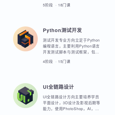
Java全栈开发方向以JavaSE为核
心基础，重点讲解企业级应用开
发，数据库应用开发，Web前端
开发，JavaEE各类主流框架的原
5阶段 · 18门课
理与应用。大型企业级高并发应
用开发，服务器架构与微服务应
用开发。超过二十周魔鬼式训
练，掌握Java开发全套核心技术
Python测试开发
培养，多套最新最热门的高级课
程，帮助学员突破高薪瓶颈。
测试开发专业方向立足于Python
编程语言，主要利用Python语言
开发测试脚本与测试框架，包括
UI，接口，性能，框架等。重点
4阶段 · 15门课
讲解如何利用Python原生代码实
现各类功能，其次讲解各类测试
框架的调用与二次定制开发。同
时，也强调对数据库，Linux操作
UI全链路设计
系统，测试工具的使用以及对系
统测试的原理和流程的熟练运