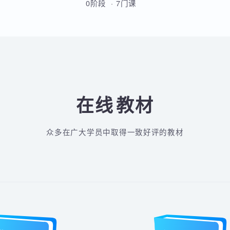
从Linux基础到云原生高级运维的
全方位实战课程，涵盖Shell脚
本、MySQL、Docker、
Kubernetes、Python自动化、
0阶段 · 7门课
CI/CD及微服务架构等核心技术。
通过多个企业级项目实战，学员
将系统掌握运维部署、监控告
警、容器化改造及高可用集群管
理能力，最终具备胜任运维及
DevOps岗位的综合技能。
在线
教材
众多在广大学员中取得一致好评的教材