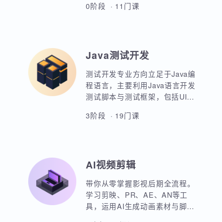
AIoT方向重点讲解人工智能物联
站的设计等等。
网领域的关键技术和应用，包括
嵌入式系统开发、C语言、数据结
构、Linux系统编程、驱动开发、
0阶段 · 11门课
系统移植、物联网通信协议、蓝
牙、Wi-Fi、Zigbee、NB-IoT等无
线通信技术，STM32单片机、传
感器、C++ 、QT编程、云平台、
Java测试开发
边缘计算等相关技术，培养具备
相关技能的专业人才。
测试开发专业方向立足于Java编
程语言，主要利用Java语言开发
测试脚本与测试框架，包括UI，
接口，性能，框架等。重点讲解
3阶段 · 19门课
如何利用Java原生代码实现各类
功能，其次讲解各类测试框架的
调用与二次定制开发。同时，也
强调对数据库，Linux操作系统，
AI视频剪辑
测试工具的使用以及对系统测试