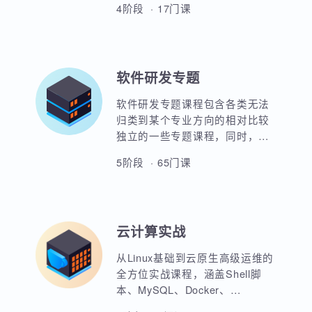
UI全链路设计方向主要培养学员
用。
平面设计，3D设计及影视后期等
能力，使用PhotoShop，AI，
C4D，H5，图标设计，店铺设
4阶段 · 17门课
计，移动端设计，整站设计等实
战能力。使学员具备完整的UI设
计全栈能力。并通过各类完整的
项目实战演练来强化学员的实战
软件研发专题
经验，完全满足企业需求。
软件研发专题课程包含各类无法
归类到某个专业方向的相对比较
独立的一些专题课程，同时，蜗
牛学院也将随时更新一些专题公
5阶段 · 65门课
开课。大家可以就自己感兴趣的
专题进行留言，蜗牛学院愿意组
织师资力量为大家建议的课程进
行研发并分享出来供交流学习。
云计算实战