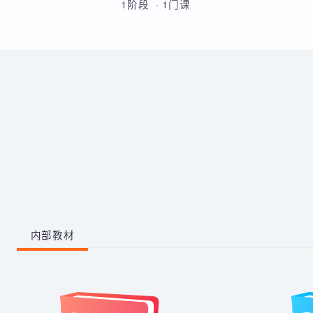
的原理和流程的熟练运用。
带你从零掌握影视后期全流程。
学习剪映、PR、AE、AN等工
具，运用AI生成动画素材与脚
本，高效完成视频剪辑与二维动
1阶段 · 1门课
画制作，快速产出创意作品