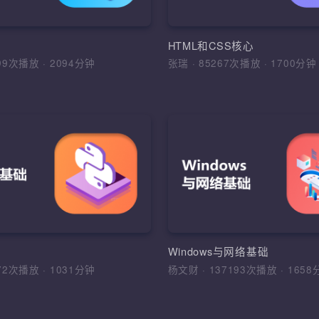
JavaScript的基础知识
建，基本数据类型，变量及去声
Java常用API，集合框
符，流程控制语句，IDE绘制界
JavaScript发展及组成
程，异常处理
型、控制结构、数组和函
PI
HTML和CSS核心
7099次播放
·
2094分钟
张瑞
·
85267次播放
·
170
加入收藏
分
入收藏
分享课程
加入收藏
分享
件系统测试流程规范
素描和插画
Python基础
件工程的各类实际问题，树立清晰
1、理解手绘板绘与鼠绘的
综合运用Python、WebD
目标，掌握测试用例设计的常用方
ui设计的手绘特点；2、初
式等技术，根据DDT，K
合运用
的基本规律意识和基本审美
开发出WoniuTest测试
站酷等设计网站视觉图片
程，软件质量，系统测试流程，方
素材收集与整理、透视、
HTML，CSS，Selenium
础
Windows与网络基础
件测试专业术语，测试用例设计，
影
架，基础框架，DDT，K
6172次播放
·
1031分钟
杨文财
·
137193次播放
·
1
告，缺陷管理
WoniuTest框架