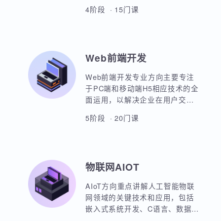
本套课程涵盖机器学习、深度学
习、神经网络、自然语言处理、
计算机视觉、大语言模型、人工
智能体开发等各个方面，课程采
4阶段 · 15门课
用PBET教学模式、以项目和任务
来驱动AI的学习。
Web前端开发
Web前端开发专业方向主要专注
于PC端和移动端H5相应技术的全
面运用，以解决企业在用户交互
与前后端通信之间的关键问题。
5阶段 · 20门课
主要包括HTML5，CSS3，
JavaScript，ES6规范，Node.js
后台开发，JQuery，Bootstrap，
VUE，React，微信小程序等框架
物联网AIOT
的运用。实战项目丰富，涵盖主
流行业的商业项目、大型电商网