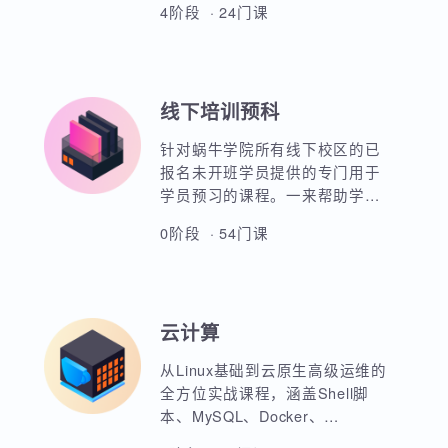
熟练部署Python的开发环境，使
用编程核心知识和面向对象知识
进行数据科学开发。熟练掌握
SQL语句进行数据库常用操作及
4阶段 · 24门课
Linux操作系统的操作。掌握统计
学、机器学习、深度学习等数理
知识，并熟悉数据科学开发基本
知识，培养商业分析、数据挖掘
线下培训预科
意识及能力。同时基于Python进
行描述性分析、推断统计、特征
针对蜗牛学院所有线下校区的已
工程处理、模型开发、风控评估
报名未开班学员提供的专门用于
等。
学员预习的课程。一来帮助学员
进行专业入门课程的预习，二来
0阶段 · 54门课
也是希望学员能够通过学习视频
课程进而更好地理解IT技术，以
确定自己是否真正适合IT行业。
在这个360行，行行转IT的大背景
云计算
下，蜗牛学院想说，并不是每个