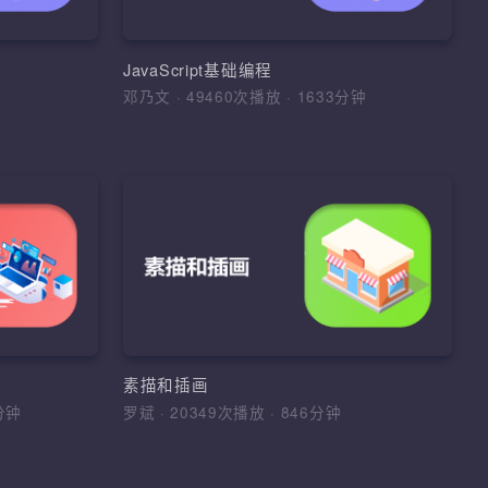
的布局和美化，基于PSD原稿完成页面
架，IO流，网络编
素级还原布局和设计
、变量、数据类
数
PhotoShop抠图、切片技巧、pxcook标
JavaScript基础编程
注、Web前端开发环境、HTML常用标
0分钟
邓乃文
·
49460次播放
·
1633分钟
享课程
签、表单元素、CSS基础样式使用、字
课程
图标设计
加入收藏
分享课程
Windows与网络基础
基本规律，以及
river、正则表达
1、掌握Windows操作系统的常用命令
步建立图形创意
DT等思想，设计
册表、权限、系统服务、防火墙、组策
意识；3、能对
框架
略，熟悉Windows系统的常见脆弱项及
进行理性分析；
志文件 2、掌握计算机网络基础基础原
比例、结构、光
 WebDriver框
环境配置、Windows命令、用户管理、
理、掌握OSI模型与TCP/IP协议族、理
素描和插画
DT，POM模型，
册表、系统权限、组策略、防火墙、
各种协议的工作原理 3、掌握GNS3、P
658分钟
罗斌
·
20349次播放
·
846分钟
VMWare虚拟机、网络基础、OSI与
和eNSP等网络模拟器基本使用，熟悉