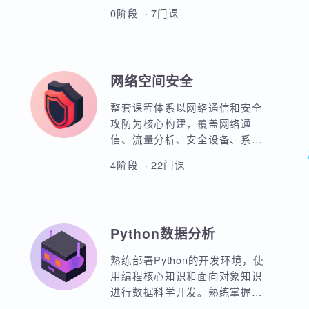
全新鸿蒙实战教程，项目驱动教
学方式。 涵盖前端HTML、CSS
布局、动画效果。引入JavaScript
和TypeScript技术板块实现业务实
0阶段 · 7门课
战。 基于ArkTS和ArkUI来实现红
米原生应用开发实战，网络请求
封装、一多开发、元服务实战等
等 基于鸿蒙实战的项目分别包
网络空间安全
含：工作计划APP实战、
WoniuMall电商项目实战、家庭医
整套课程体系以网络通信和安全
疗服务实战 配合鸿蒙短距离BLE
攻防为核心构建，覆盖网络通
蓝牙模块实现穿戴设备的数据传
信、流量分析、安全设备、系统
输。包括心率、心跳、运动健康
攻防、应用系统安全、安全脚本
数据。
4阶段 · 22门课
开发、渗透测试、系统入侵、系
统加固、入侵检测、入侵防御、
日志分析、安全运营、等级保护
规范、应急响应等完整细分领
Python数据分析
域，并且通过大量的实验和项目
强化学员的综合实战能力。