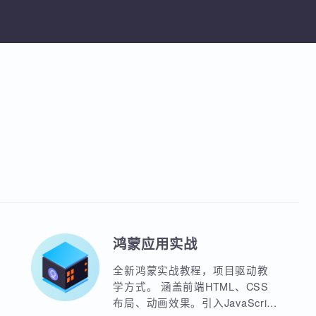
TCP/IP模型、数据传输过程、IP地址与
Wireshark与科来协议分析工具
课程
网划分，Wireshark与科来协议监控分
享课程
加入收藏
分享课程
具
鸿蒙应用实战