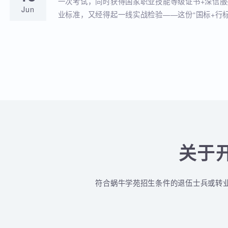
蜗牛学苑与深信服达成深度战略合作！官
18
全品类认证培训落地！
蜗牛学苑成功获批深信服官方授权指定合作考点
Jun
认证一站式培训与考试服务！
深信服&蜗牛学苑“一考双证”考1次，拿2个
18
贴！
一次考试，同时获得国家职业技能等级证书+深
Jun
业标准，又经得起一线实战检验——这份“国标+
认的含金量组合，让你在求职晋升中始终快人一