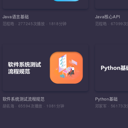
环境搭建，
运算符，流程
Java语言基础
Java核心API
范程皓
·
277245次播放
·
1818分钟
范程皓
·
6709
加入收
软件
理解软件工
学习目标，
综合运用
软件工程，
软件系统测试流程规范
Python基础
法，软件测
胡名海
·
65594次播放
·
1081分钟
邓家军
·
5617
试报告，缺