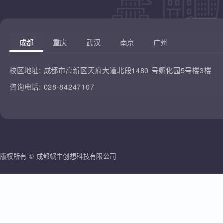
凡云教育
腾讯课堂
蜗牛创想
哔哩哔哩
雷人科技
成都
重庆
武汉
南京
广州
校区地址:
成都市高新区天府大道北段1480 号孵化园5号楼3楼
咨询电话:
028-84247107