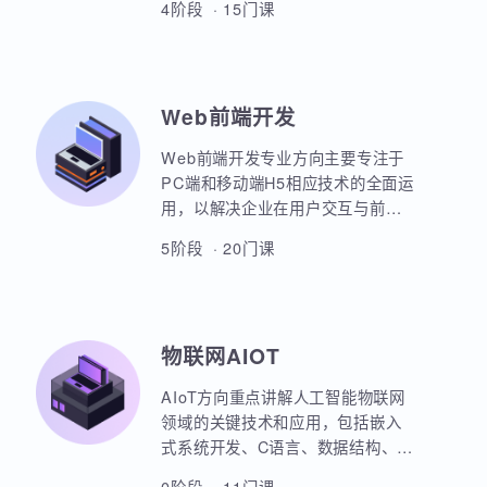
本套课程涵盖机器学习、深度学
习、神经网络、自然语言处理、计
算机视觉、大语言模型、人工智能
体开发等各个方面，课程采用PBET
4阶段 · 15门课
教学模式、以项目和任务来驱动AI
的学习。
Web前端开发
Web前端开发专业方向主要专注于
PC端和移动端H5相应技术的全面运
用，以解决企业在用户交互与前后
端通信之间的关键问题。主要包括
5阶段 · 20门课
HTML5，CSS3，JavaScript，
ES6规范，Node.js后台开发，
JQuery，Bootstrap，VUE，
React，微信小程序等框架的运用。
物联网AIOT
实战项目丰富，涵盖主流行业的商