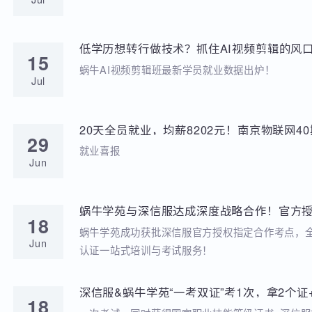
学苑动态
招聘动态
两次考研落榜、待业8个月，工作半年薪资冲到
20
元，他凭什么？
就业分享
Jul
低学历想转行做技术？抓住AI视频剪辑的风口
15
稳到手!
蜗牛AI视频剪辑班最新学员就业数据出炉！
Jul
20天全员就业，均薪8202元！南京物联网
29
答卷来啦
就业喜报
Jun