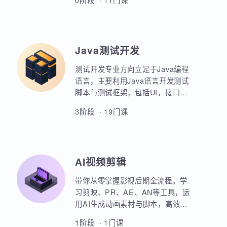
业项目、大型电商网站的设计等
AIoT方向重点讲解人工智能物联网
等。
领域的关键技术和应用，包括嵌入
式系统开发、C语言、数据结构、
Linux系统编程、驱动开发、系统移
0阶段 · 11门课
植、物联网通信协议、蓝牙、Wi-
Fi、Zigbee、NB-IoT等无线通信技
术，STM32单片机、传感器、C++
、QT编程、云平台、边缘计算等相
Java测试开发
关技术，培养具备相关技能的专业
人才。
测试开发专业方向立足于Java编程
语言，主要利用Java语言开发测试
脚本与测试框架，包括UI，接口，
性能，框架等。重点讲解如何利用
3阶段 · 19门课
Java原生代码实现各类功能，其次
讲解各类测试框架的调用与二次定
制开发。同时，也强调对数据库，
Linux操作系统，测试工具的使用以
AI视频剪辑
及对系统测试的原理和流程的熟练