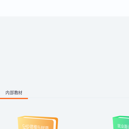
运用。
带你从零掌握影视后期全流程。学
习剪映、PR、AE、AN等工具，运
用AI生成动画素材与脚本，高效完
成视频剪辑与二维动画制作，快速
1阶段 · 1门课
产出创意作品