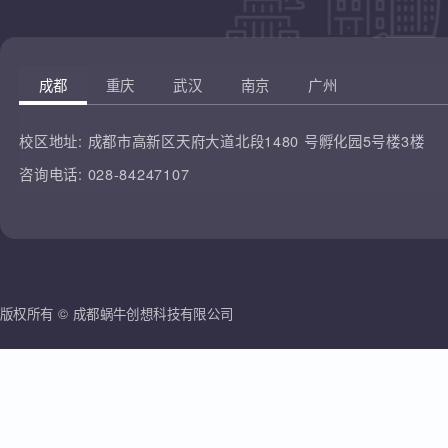
凡云教育
腾讯课堂
蜗牛创想
哔哩哔哩
雷人科技
成都
重庆
武汉
南京
广州
校区地址:
成都市高新区天府大道北段1480 号孵化园5号楼3楼
咨询电话:
028-84247107