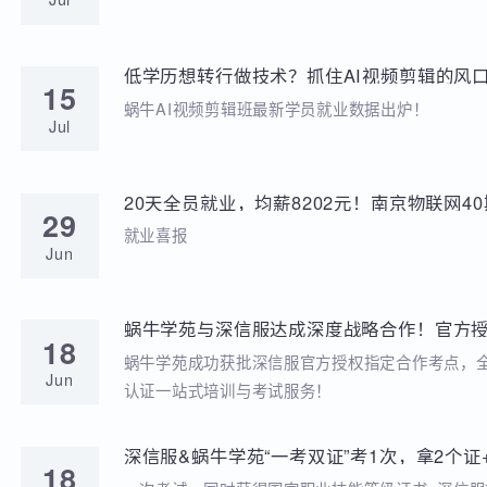
学苑动态
招聘动态
两次考研落榜、待业8个月，工作半年薪资冲到
20
元，他凭什么？
就业分享
Jul
低学历想转行做技术？抓住AI视频剪辑的风口
15
稳到手!
蜗牛AI视频剪辑班最新学员就业数据出炉！
Jul
20天全员就业，均薪8202元！南京物联网
29
答卷来啦
就业喜报
Jun