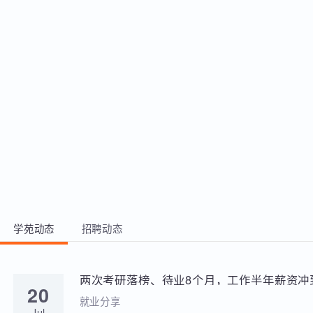
略 2、熟练应用
CURL、SS
完成各类常
脚本开发 3
脆弱项和系
理解Linu
文件 4、掌
潜在的安全
并熟练使用S
发。