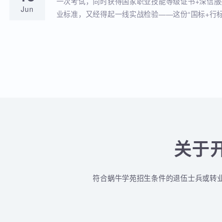
蜗牛学苑与深信服达成深度战略合作！官
18
全品类认证培训落地！
蜗牛学苑成功获批深信服官方授权指定合作考点
Jun
认证一站式培训与考试服务！
深信服&蜗牛学苑“一考双证”考1次，拿2个
18
贴！
一次考试，同时获得国家职业技能等级证书+深
Jun
业标准，又经得起一线实战检验——这份“国标+
认的含金量组合，让你在求职晋升中始终快人一