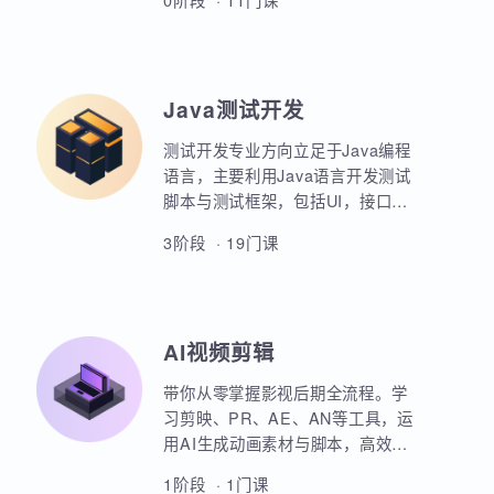
业项目、大型电商网站的设计等
AIoT方向重点讲解人工智能物联网
等。
领域的关键技术和应用，包括嵌入
式系统开发、C语言、数据结构、
Linux系统编程、驱动开发、系统移
0阶段 · 11门课
植、物联网通信协议、蓝牙、Wi-
Fi、Zigbee、NB-IoT等无线通信技
术，STM32单片机、传感器、C++
、QT编程、云平台、边缘计算等相
Java测试开发
关技术，培养具备相关技能的专业
人才。
测试开发专业方向立足于Java编程
语言，主要利用Java语言开发测试
脚本与测试框架，包括UI，接口，
性能，框架等。重点讲解如何利用
3阶段 · 19门课
Java原生代码实现各类功能，其次
讲解各类测试框架的调用与二次定
制开发。同时，也强调对数据库，
Linux操作系统，测试工具的使用以
AI视频剪辑
及对系统测试的原理和流程的熟练