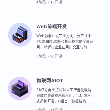
本套课程涵盖机器学习、深度学
习、神经网络、自然语言处理、计
算机视觉、大语言模型、人工智能
体开发等各个方面，课程采用PBET
4阶段 · 15门课
教学模式、以项目和任务来驱动AI
的学习。
Web前端开发
Web前端开发专业方向主要专注于
PC端和移动端H5相应技术的全面运
用，以解决企业在用户交互与前后
端通信之间的关键问题。主要包括
5阶段 · 20门课
HTML5，CSS3，JavaScript，
ES6规范，Node.js后台开发，
JQuery，Bootstrap，VUE，
React，微信小程序等框架的运用。
物联网AIOT
实战项目丰富，涵盖主流行业的商