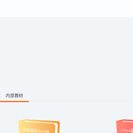
运用。
带你从零掌握影视后期全流程。学
习剪映、PR、AE、AN等工具，运
用AI生成动画素材与脚本，高效完
成视频剪辑与二维动画制作，快速
1阶段 · 1门课
产出创意作品