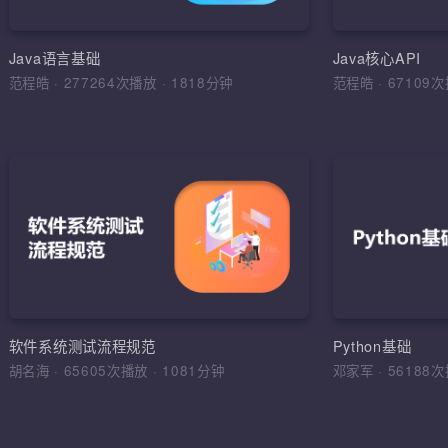
环境搭建，
运算符，流程
Java语言基础
Java核心API
范程皓
·
277264次播放
·
1818分钟
范程皓
·
6710
加入收
软件
理解软件工
学习目标，
综合运用
软件工程，
软件系统测试流程规范
Python基础
法，软件测
胡名海
·
65605次播放
·
1081分钟
邓家军
·
5618
试报告，缺