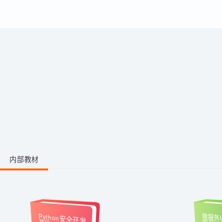
运用。
带你从零掌握影视后期全流程。学
习剪映、PR、AE、AN等工具，运
用AI生成动画素材与脚本，高效完
成视频剪辑与二维动画制作，快速
1阶段 · 1门课
产出创意作品