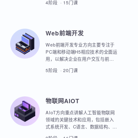
本套课程涵盖机器学习、深度学
习、神经网络、自然语言处理、计
算机视觉、大语言模型、人工智能
体开发等各个方面，课程采用PBET
4阶段 · 15门课
教学模式、以项目和任务来驱动AI
的学习。
Web前端开发
Web前端开发专业方向主要专注于
PC端和移动端H5相应技术的全面运
用，以解决企业在用户交互与前后
端通信之间的关键问题。主要包括
5阶段 · 20门课
HTML5，CSS3，JavaScript，
ES6规范，Node.js后台开发，
JQuery，Bootstrap，VUE，
React，微信小程序等框架的运用。
物联网AIOT
实战项目丰富，涵盖主流行业的商