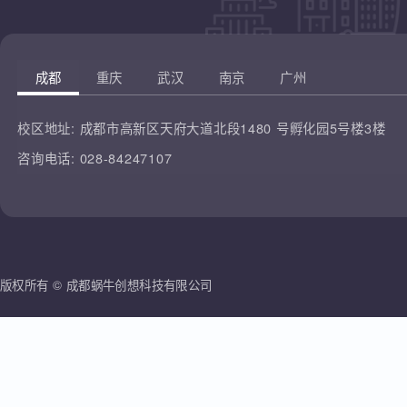
凡云教育
腾讯课堂
蜗牛创想
哔哩哔哩
雷人科技
成都
重庆
武汉
南京
广州
校区地址:
成都市高新区天府大道北段1480 号孵化园5号楼3楼
咨询电话:
028-84247107