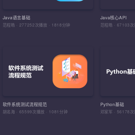
环境搭建，
运算符，流程
Java语言基础
Java核心API
范程皓
·
277252次播放
·
1818分钟
范程皓
·
6710
加入收
软件
理解软件工
学习目标，
综合运用
软件工程，
软件系统测试流程规范
Python基础
法，软件测
胡名海
·
65599次播放
·
1081分钟
邓家军
·
5617
试报告，缺