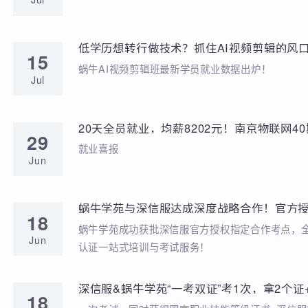
学苑动态
招聘动态
两次考研落榜、待业8个月，工作半年薪资冲到
20
元，他凭什么？
就业分享
Jul
低学历想转行做技术？抓住AI视频剪辑的风口
15
稳到手!
蜗牛AI视频剪辑班最新学员就业数据出炉！
Jul
20天全员就业，均薪8202元！南京物联网
29
答卷来啦
就业喜报
Jun