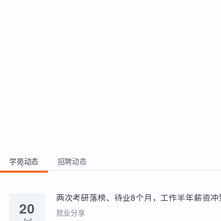
2、利用Python模拟攻击操作类安全脚
本，如暴力破解、端口扫描、资产管
理、地址扫描、流量泛洪等 3、借助
Python各类内置库和第三方库，完成
Python的威胁预警及各类安全运维相关
场景的脚本开发 4、基本理解各类Hack
Tool的实现原理，具备自主开发Hack
Tool的能力，在企业保持更高的技术竞
争力