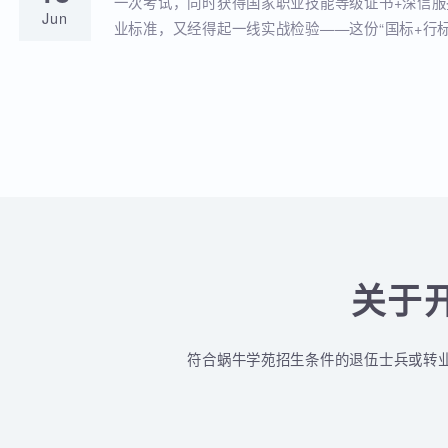
蜗牛学苑与深信服达成深度战略合作！官
18
全品类认证培训落地！
蜗牛学苑成功获批深信服官方授权指定合作考点
Jun
认证一站式培训与考试服务！
深信服&蜗牛学苑“一考双证”考1次，拿2个
18
贴！
一次考试，同时获得国家职业技能等级证书+深
Jun
业标准，又经得起一线实战检验——这份“国标+
认的含金量组合，让你在求职晋升中始终快人一