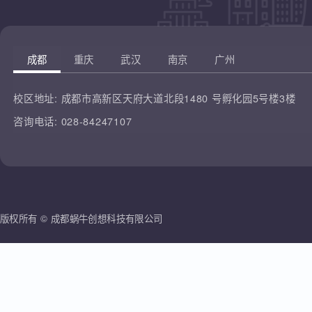
凡云教育
腾讯课堂
蜗牛创想
哔哩哔哩
雷人科技
成都
重庆
武汉
南京
广州
校区地址:
成都市高新区天府大道北段1480 号孵化园5号楼3楼
咨询电话:
028-84247107