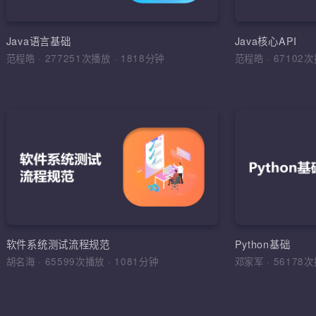
环境搭建，
运算符，流程
Java语言基础
Java核心API
范程皓
·
277251次播放
·
1818分钟
范程皓
·
6710
加入收
软件
理解软件工
学习目标，
综合运用
软件工程，
软件系统测试流程规范
Python基础
法，软件测
胡名海
·
65599次播放
·
1081分钟
邓家军
·
5617
试报告，缺