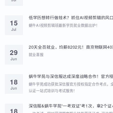
学苑动态
招聘动态
两次考研落榜、待业8个月，工作半年薪资冲到
20
元，他凭什么？
就业分享
Jul
低学历想转行做技术？抓住AI视频剪辑的风口
15
稳到手!
蜗牛AI视频剪辑班最新学员就业数据出炉！
Jul
20天全员就业，均薪8202元！南京物联网
29
答卷来啦
就业喜报
Jun