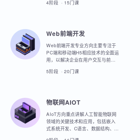
本套课程涵盖机器学习、深度学
习、神经网络、自然语言处理、计
算机视觉、大语言模型、人工智能
体开发等各个方面，课程采用PBET
4阶段 · 15门课
教学模式、以项目和任务来驱动AI
的学习。
Web前端开发
Web前端开发专业方向主要专注于
PC端和移动端H5相应技术的全面运
用，以解决企业在用户交互与前后
端通信之间的关键问题。主要包括
5阶段 · 20门课
HTML5，CSS3，JavaScript，
ES6规范，Node.js后台开发，
JQuery，Bootstrap，VUE，
React，微信小程序等框架的运用。
物联网AIOT
实战项目丰富，涵盖主流行业的商