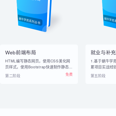
内部教材
Web前端布局
就
蜗牛学苑系列丛书
蜗牛
Web前端布局
就业与补
HTML编写静态网页，使用CSS美化网
1.基于蜗
页样式，使用Bootstrap快速制作静态网
累项目实战经
页
课程和直播
免费
第二阶段
第五阶段