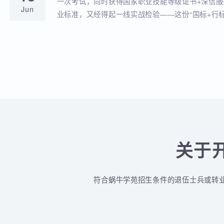
蜗牛学苑与深信服达成深度战略合作！官
18
全品类认证培训落地！
蜗牛学苑成功获批深信服官方授权指定合作考点
Jun
认证一站式培训与考试服务！
深信服&蜗牛学苑“一考双证”考1次，拿2个
18
贴！
一次考试，同时获得国家职业技能等级证书+深
Jun
业标准，又经得起一线实战检验——这份“国标+
认的含金量组合，让你在求职晋升中始终快人一