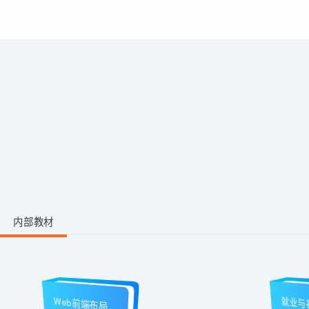
运用。
带你从零掌握影视后期全流程。学
习剪映、PR、AE、AN等工具，运
用AI生成动画素材与脚本，高效完
成视频剪辑与二维动画制作，快速
1阶段 · 1门课
产出创意作品