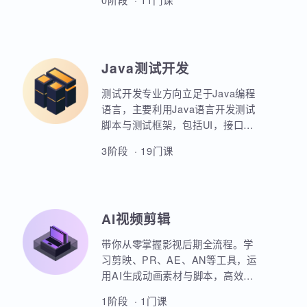
业项目、大型电商网站的设计等
AIoT方向重点讲解人工智能物联网
等。
领域的关键技术和应用，包括嵌入
式系统开发、C语言、数据结构、
Linux系统编程、驱动开发、系统移
0阶段 · 11门课
植、物联网通信协议、蓝牙、Wi-
Fi、Zigbee、NB-IoT等无线通信技
术，STM32单片机、传感器、C++
、QT编程、云平台、边缘计算等相
Java测试开发
关技术，培养具备相关技能的专业
人才。
测试开发专业方向立足于Java编程
语言，主要利用Java语言开发测试
脚本与测试框架，包括UI，接口，
性能，框架等。重点讲解如何利用
3阶段 · 19门课
Java原生代码实现各类功能，其次
讲解各类测试框架的调用与二次定
制开发。同时，也强调对数据库，
Linux操作系统，测试工具的使用以
AI视频剪辑
及对系统测试的原理和流程的熟练