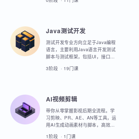
业项目、大型电商网站的设计等
AIoT方向重点讲解人工智能物联网
等。
领域的关键技术和应用，包括嵌入
式系统开发、C语言、数据结构、
Linux系统编程、驱动开发、系统移
0阶段 · 11门课
植、物联网通信协议、蓝牙、Wi-
Fi、Zigbee、NB-IoT等无线通信技
术，STM32单片机、传感器、C++
、QT编程、云平台、边缘计算等相
Java测试开发
关技术，培养具备相关技能的专业
人才。
测试开发专业方向立足于Java编程
语言，主要利用Java语言开发测试
脚本与测试框架，包括UI，接口，
性能，框架等。重点讲解如何利用
3阶段 · 19门课
Java原生代码实现各类功能，其次
讲解各类测试框架的调用与二次定
制开发。同时，也强调对数据库，
Linux操作系统，测试工具的使用以
AI视频剪辑
及对系统测试的原理和流程的熟练