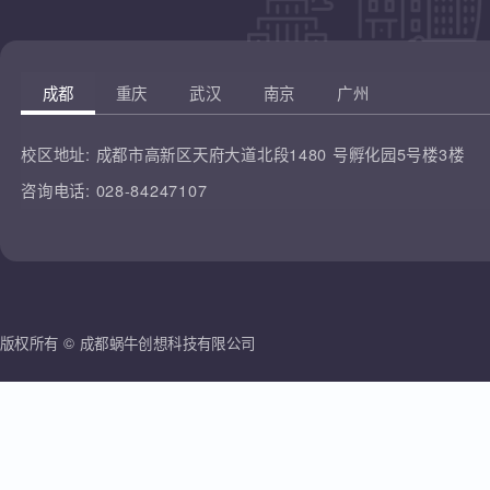
凡云教育
腾讯课堂
蜗牛创想
哔哩哔哩
雷人科技
成都
重庆
武汉
南京
广州
校区地址:
成都市高新区天府大道北段1480 号孵化园5号楼3楼
咨询电话:
028-84247107