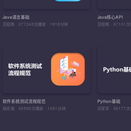
环境搭建，
运算符，流程
Java语言基础
Java核心API
范程皓
·
277248次播放
·
1818分钟
范程皓
·
6710
加入收
软件
理解软件工
学习目标，
综合运用
软件工程，
软件系统测试流程规范
Python基础
法，软件测
胡名海
·
65599次播放
·
1081分钟
邓家军
·
5617
试报告，缺