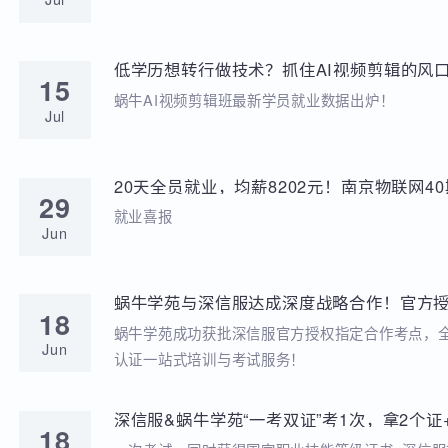
学苑动态
招聘动态
两次考研落榜、待业8个月，工作半年薪资冲到
20
元，他凭什么？
就业分享
Jul
低学历想转行做技术？抓住AI视频剪辑的风口
15
稳到手!
蜗牛AI视频剪辑班最新学员就业数据出炉！
Jul
20天全员就业，均薪8202元！南京物联网
29
答卷来啦
就业喜报
Jun