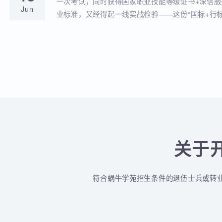
蜗牛学苑与深信服达成深度战略合作！官
18
全品类认证培训落地！
蜗牛学苑成功获批深信服官方授权指定合作考点
Jun
认证一站式培训与考试服务！
深信服&蜗牛学苑“一考双证”考1次，拿2个
18
贴！
一次考试，同时获得国家职业技能等级证书+深
Jun
业标准，又经得起一线实战检验——这份“国标+
认的含金量组合，让你在求职晋升中始终快人一