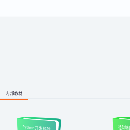
运用。
带你从零掌握影视后期全流程。学
习剪映、PR、AE、AN等工具，运
用AI生成动画素材与脚本，高效完
成视频剪辑与二维动画制作，快速
1阶段 · 1门课
产出创意作品