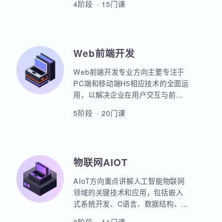
本套课程涵盖机器学习、深度学
习、神经网络、自然语言处理、计
算机视觉、大语言模型、人工智能
体开发等各个方面，课程采用PBET
4阶段 · 15门课
教学模式、以项目和任务来驱动AI
的学习。
Web前端开发
Web前端开发专业方向主要专注于
PC端和移动端H5相应技术的全面运
用，以解决企业在用户交互与前后
端通信之间的关键问题。主要包括
5阶段 · 20门课
HTML5，CSS3，JavaScript，
ES6规范，Node.js后台开发，
JQuery，Bootstrap，VUE，
React，微信小程序等框架的运用。
物联网AIOT
实战项目丰富，涵盖主流行业的商