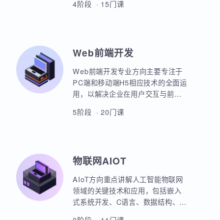
本套课程涵盖机器学习、深度学
习、神经网络、自然语言处理、计
算机视觉、大语言模型、人工智能
体开发等各个方面，课程采用PBET
4阶段 · 15门课
教学模式、以项目和任务来驱动AI
的学习。
Web前端开发
Web前端开发专业方向主要专注于
PC端和移动端H5相应技术的全面运
用，以解决企业在用户交互与前后
端通信之间的关键问题。主要包括
5阶段 · 20门课
HTML5，CSS3，JavaScript，
ES6规范，Node.js后台开发，
JQuery，Bootstrap，VUE，
React，微信小程序等框架的运用。
物联网AIOT
实战项目丰富，涵盖主流行业的商