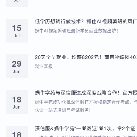
学苑动态
招聘动态
两次考研落榜、待业8个月，工作半年薪资冲到
20
元，他凭什么？
就业分享
Jul
低学历想转行做技术？抓住AI视频剪辑的风口
15
稳到手!
蜗牛AI视频剪辑班最新学员就业数据出炉！
Jul
20天全员就业，均薪8202元！南京物联网
29
答卷来啦
就业喜报
Jun