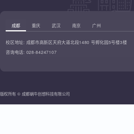
凡云教育
腾讯课堂
蜗牛创想
哔哩哔哩
雷人科技
成都
重庆
武汉
南京
广州
校区地址:
成都市高新区天府大道北段1480 号孵化园5号楼3楼
咨询电话:
028-84247107