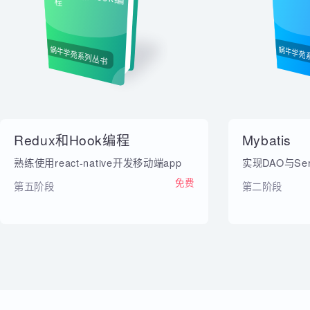
内部教材
Redux和Hook编
Myb
程
蜗牛学苑系列丛书
蜗牛
Redux和Hook编程
Mybatis
熟练使用react-native开发移动端app
实现DAO与S
免费
第五阶段
第二阶段