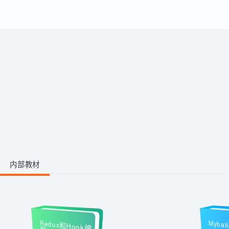
运用。
带你从零掌握影视后期全流程。学
习剪映、PR、AE、AN等工具，运
用AI生成动画素材与脚本，高效完
成视频剪辑与二维动画制作，快速
1阶段 · 1门课
产出创意作品