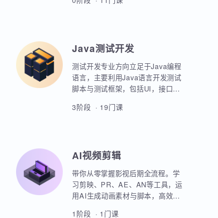
业项目、大型电商网站的设计等
AIoT方向重点讲解人工智能物联网
等。
领域的关键技术和应用，包括嵌入
式系统开发、C语言、数据结构、
Linux系统编程、驱动开发、系统移
0阶段 · 11门课
植、物联网通信协议、蓝牙、Wi-
Fi、Zigbee、NB-IoT等无线通信技
术，STM32单片机、传感器、C++
、QT编程、云平台、边缘计算等相
Java测试开发
关技术，培养具备相关技能的专业
人才。
测试开发专业方向立足于Java编程
语言，主要利用Java语言开发测试
脚本与测试框架，包括UI，接口，
性能，框架等。重点讲解如何利用
3阶段 · 19门课
Java原生代码实现各类功能，其次
讲解各类测试框架的调用与二次定
制开发。同时，也强调对数据库，
Linux操作系统，测试工具的使用以
AI视频剪辑
及对系统测试的原理和流程的熟练