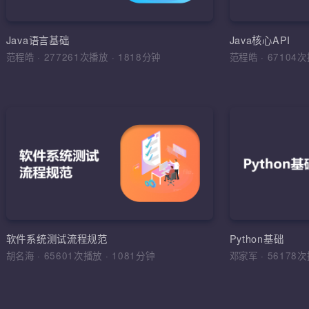
环境搭建，
运算符，流程
Java语言基础
Java核心API
范程皓
·
277261次播放
·
1818分钟
范程皓
·
6710
加入收
软件
理解软件工
学习目标，
综合运用
软件工程，
软件系统测试流程规范
Python基础
法，软件测
胡名海
·
65601次播放
·
1081分钟
邓家军
·
5617
试报告，缺