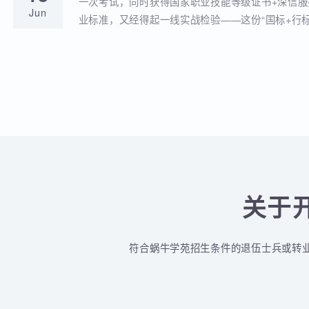
蜗牛学苑与深信服达成深度战略合作！官
18
全品类认证培训落地！
蜗牛学苑成功获批深信服官方授权指定合作考点
Jun
认证一站式培训与考试服务！
深信服&蜗牛学苑“一考双证”考1次，拿2个
18
贴！
一次考试，同时获得国家职业技能等级证书+深
Jun
业标准，又经得起一线实战检验——这份“国标+
认的含金量组合，让你在求职晋升中始终快人一