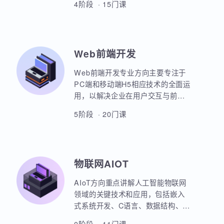
本套课程涵盖机器学习、深度学
习、神经网络、自然语言处理、计
算机视觉、大语言模型、人工智能
体开发等各个方面，课程采用PBET
4阶段 · 15门课
教学模式、以项目和任务来驱动AI
的学习。
Web前端开发
Web前端开发专业方向主要专注于
PC端和移动端H5相应技术的全面运
用，以解决企业在用户交互与前后
端通信之间的关键问题。主要包括
5阶段 · 20门课
HTML5，CSS3，JavaScript，
ES6规范，Node.js后台开发，
JQuery，Bootstrap，VUE，
React，微信小程序等框架的运用。
物联网AIOT
实战项目丰富，涵盖主流行业的商