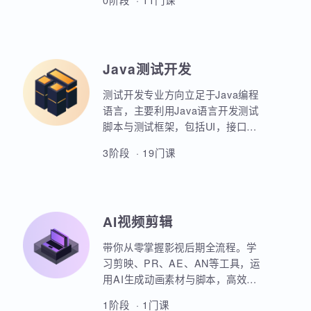
业项目、大型电商网站的设计等
AIoT方向重点讲解人工智能物联网
等。
领域的关键技术和应用，包括嵌入
式系统开发、C语言、数据结构、
Linux系统编程、驱动开发、系统移
0阶段 · 11门课
植、物联网通信协议、蓝牙、Wi-
Fi、Zigbee、NB-IoT等无线通信技
术，STM32单片机、传感器、C++
、QT编程、云平台、边缘计算等相
Java测试开发
关技术，培养具备相关技能的专业
人才。
测试开发专业方向立足于Java编程
语言，主要利用Java语言开发测试
脚本与测试框架，包括UI，接口，
性能，框架等。重点讲解如何利用
3阶段 · 19门课
Java原生代码实现各类功能，其次
讲解各类测试框架的调用与二次定
制开发。同时，也强调对数据库，
Linux操作系统，测试工具的使用以
AI视频剪辑
及对系统测试的原理和流程的熟练