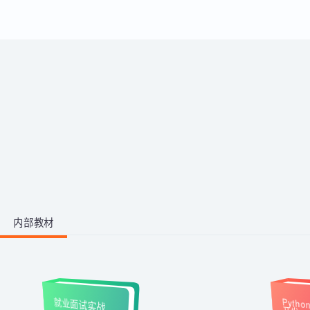
运用。
带你从零掌握影视后期全流程。学
习剪映、PR、AE、AN等工具，运
用AI生成动画素材与脚本，高效完
成视频剪辑与二维动画制作，快速
1阶段 · 1门课
产出创意作品