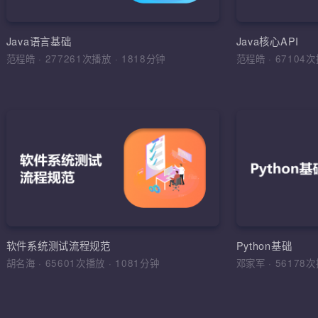
环境搭建，
运算符，流程
Java语言基础
Java核心API
范程皓
·
277261次播放
·
1818分钟
范程皓
·
6710
加入收
软件
理解软件工
学习目标，
综合运用
软件工程，
软件系统测试流程规范
Python基础
法，软件测
胡名海
·
65601次播放
·
1081分钟
邓家军
·
5617
试报告，缺