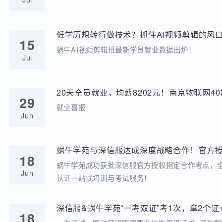
学苑动态
招聘动态
两次考研落榜、待业8个月，工作半年薪资冲到
20
元，他凭什么？
就业分享
Jul
低学历想转行做技术？抓住AI视频剪辑的风口
15
稳到手!
蜗牛AI视频剪辑班最新学员就业数据出炉！
Jul
20天全员就业，均薪8202元！南京物联网
29
答卷来啦
就业喜报
Jun