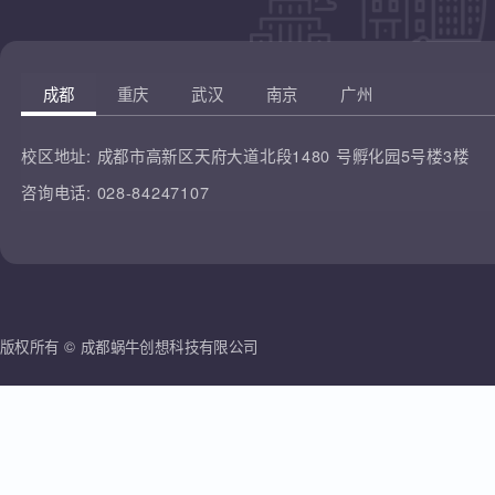
凡云教育
腾讯课堂
蜗牛创想
哔哩哔哩
雷人科技
成都
重庆
武汉
南京
广州
校区地址:
成都市高新区天府大道北段1480 号孵化园5号楼3楼
咨询电话:
028-84247107