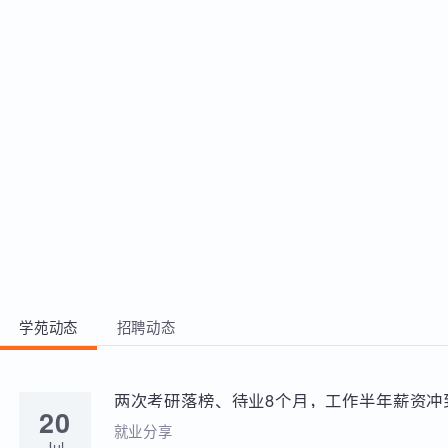
2、熟练使用P
并利用Scap
TCP/IP
现 3、熟
具，如Nmap
HPing3、
Python
的开发，并
同时编程实