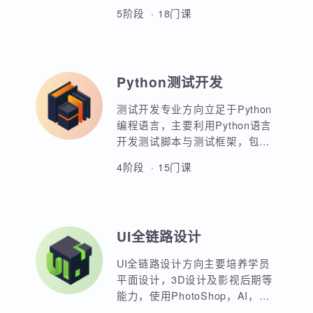
Java全栈开发方向以JavaSE为核
心基础，重点讲解企业级应用开
发，数据库应用开发，Web前端
开发，JavaEE各类主流框架的原
5阶段 · 18门课
理与应用。大型企业级高并发应
用开发，服务器架构与微服务应
用开发。超过二十周魔鬼式训
练，掌握Java开发全套核心技术
Python测试开发
培养，多套最新最热门的高级课
程，帮助学员突破高薪瓶颈。
测试开发专业方向立足于Python
编程语言，主要利用Python语言
开发测试脚本与测试框架，包括
UI，接口，性能，框架等。重点
4阶段 · 15门课
讲解如何利用Python原生代码实
现各类功能，其次讲解各类测试
框架的调用与二次定制开发。同
时，也强调对数据库，Linux操作
UI全链路设计
系统，测试工具的使用以及对系
统测试的原理和流程的熟练运