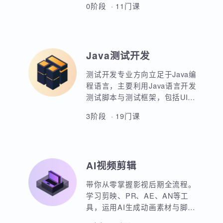
AIoT方向重点讲解人工智能物联
站的设计等等。
网领域的关键技术和应用，包括
嵌入式系统开发、C语言、数据结
构、Linux系统编程、驱动开发、
0阶段 · 11门课
系统移植、物联网通信协议、蓝
牙、Wi-Fi、Zigbee、NB-IoT等无
线通信技术，STM32单片机、传
感器、C++ 、QT编程、云平台、
Java测试开发
边缘计算等相关技术，培养具备
相关技能的专业人才。
测试开发专业方向立足于Java编
程语言，主要利用Java语言开发
测试脚本与测试框架，包括UI，
接口，性能，框架等。重点讲解
3阶段 · 19门课
如何利用Java原生代码实现各类
功能，其次讲解各类测试框架的
调用与二次定制开发。同时，也
强调对数据库，Linux操作系统，
AI视频剪辑
测试工具的使用以及对系统测试