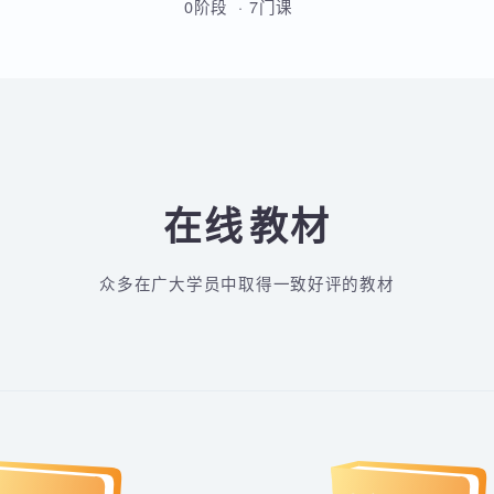
从Linux基础到云原生高级运维的
全方位实战课程，涵盖Shell脚
本、MySQL、Docker、
Kubernetes、Python自动化、
0阶段 · 7门课
CI/CD及微服务架构等核心技术。
通过多个企业级项目实战，学员
将系统掌握运维部署、监控告
警、容器化改造及高可用集群管
理能力，最终具备胜任运维及
DevOps岗位的综合技能。
在线
教材
众多在广大学员中取得一致好评的教材