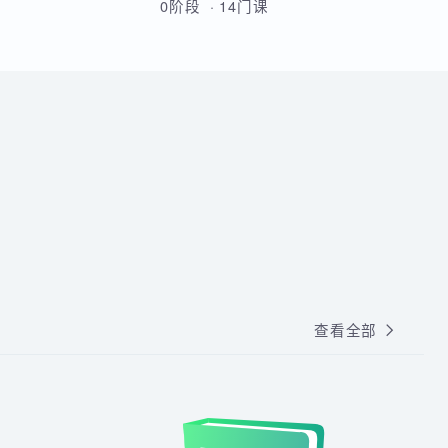
人都适合搞IT的。
从Linux基础到云原生高级运维的
全方位实战课程，涵盖Shell脚
本、MySQL、Docker、
Kubernetes、Python自动化、
0阶段 · 14门课
CI/CD及微服务架构等核心技术。
通过多个企业级项目实战，学员
将系统掌握运维部署、监控告
警、容器化改造及高可用集群管
理能力，最终具备胜任运维及
DevOps岗位的综合技能。
查看全部