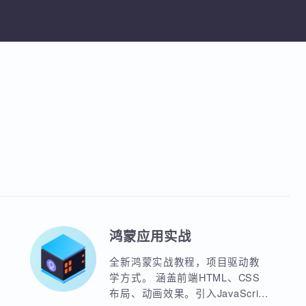
TCP/IP模型、数据传输过程、IP地址与
Wireshark与科来协议分析工具
课程
网划分，Wireshark与科来协议监控分
享课程
加入收藏
分享课程
具
鸿蒙应用实战