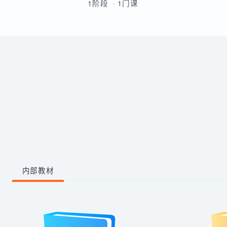
的原理和流程的熟练运用。
带你从零掌握影视后期全流程。
学习剪映、PR、AE、AN等工
具，运用AI生成动画素材与脚
本，高效完成视频剪辑与二维动
1阶段 · 1门课
画制作，快速产出创意作品