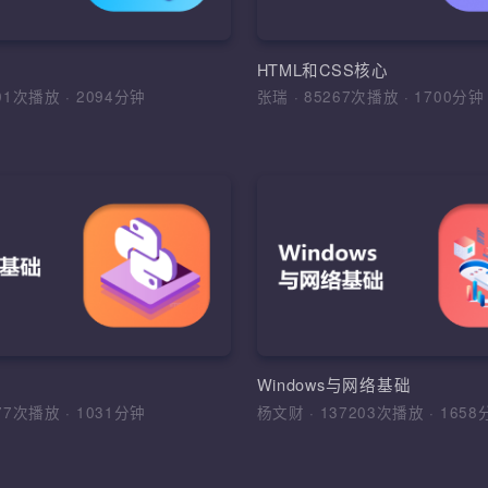
JavaScript的基础知识
建，基本数据类型，变量及去声
Java常用API，集合框
符，流程控制语句，IDE绘制界
JavaScript发展及组成
程，异常处理
型、控制结构、数组和函
PI
HTML和CSS核心
7101次播放
·
2094分钟
张瑞
·
85267次播放
·
170
加入收藏
分
入收藏
分享课程
加入收藏
分享
件系统测试流程规范
素描和插画
Python基础
件工程的各类实际问题，树立清晰
1、理解手绘板绘与鼠绘的
综合运用Python、WebD
目标，掌握测试用例设计的常用方
ui设计的手绘特点；2、初
式等技术，根据DDT，K
合运用
的基本规律意识和基本审美
开发出WoniuTest测试
站酷等设计网站视觉图片
程，软件质量，系统测试流程，方
素材收集与整理、透视、
HTML，CSS，Selenium
础
Windows与网络基础
件测试专业术语，测试用例设计，
影
架，基础框架，DDT，K
6177次播放
·
1031分钟
杨文财
·
137203次播放
·
1
告，缺陷管理
WoniuTest框架