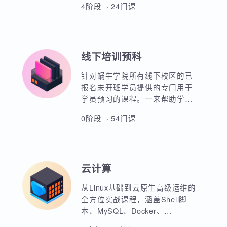
熟练部署Python的开发环境，使
用编程核心知识和面向对象知识
进行数据科学开发。熟练掌握
SQL语句进行数据库常用操作及
4阶段 · 24门课
Linux操作系统的操作。掌握统计
学、机器学习、深度学习等数理
知识，并熟悉数据科学开发基本
知识，培养商业分析、数据挖掘
线下培训预科
意识及能力。同时基于Python进
行描述性分析、推断统计、特征
针对蜗牛学院所有线下校区的已
工程处理、模型开发、风控评估
报名未开班学员提供的专门用于
等。
学员预习的课程。一来帮助学员
进行专业入门课程的预习，二来
0阶段 · 54门课
也是希望学员能够通过学习视频
课程进而更好地理解IT技术，以
确定自己是否真正适合IT行业。
在这个360行，行行转IT的大背景
云计算
下，蜗牛学院想说，并不是每个