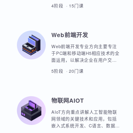
本套课程涵盖机器学习、深度学
习、神经网络、自然语言处理、
计算机视觉、大语言模型、人工
智能体开发等各个方面，课程采
4阶段 · 15门课
用PBET教学模式、以项目和任务
来驱动AI的学习。
Web前端开发
Web前端开发专业方向主要专注
于PC端和移动端H5相应技术的全
面运用，以解决企业在用户交互
与前后端通信之间的关键问题。
5阶段 · 20门课
主要包括HTML5，CSS3，
JavaScript，ES6规范，Node.js
后台开发，JQuery，Bootstrap，
VUE，React，微信小程序等框架
物联网AIOT
的运用。实战项目丰富，涵盖主
流行业的商业项目、大型电商网