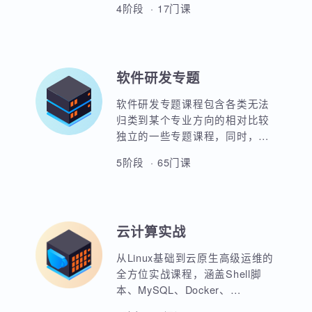
UI全链路设计方向主要培养学员
用。
平面设计，3D设计及影视后期等
能力，使用PhotoShop，AI，
C4D，H5，图标设计，店铺设
4阶段 · 17门课
计，移动端设计，整站设计等实
战能力。使学员具备完整的UI设
计全栈能力。并通过各类完整的
项目实战演练来强化学员的实战
软件研发专题
经验，完全满足企业需求。
软件研发专题课程包含各类无法
归类到某个专业方向的相对比较
独立的一些专题课程，同时，蜗
牛学院也将随时更新一些专题公
5阶段 · 65门课
开课。大家可以就自己感兴趣的
专题进行留言，蜗牛学院愿意组
织师资力量为大家建议的课程进
行研发并分享出来供交流学习。
云计算实战