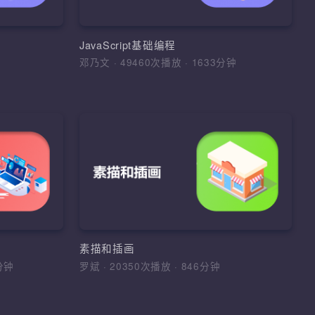
的布局和美化，基于PSD原稿完成页面
架，IO流，网络编
素级还原布局和设计
、变量、数据类
数
PhotoShop抠图、切片技巧、pxcook标
JavaScript基础编程
注、Web前端开发环境、HTML常用标
0分钟
邓乃文
·
49460次播放
·
1633分钟
享课程
签、表单元素、CSS基础样式使用、字
课程
图标设计
加入收藏
分享课程
Windows与网络基础
基本规律，以及
river、正则表达
1、掌握Windows操作系统的常用命令
步建立图形创意
DT等思想，设计
册表、权限、系统服务、防火墙、组策
意识；3、能对
框架
略，熟悉Windows系统的常见脆弱项及
进行理性分析；
志文件 2、掌握计算机网络基础基础原
比例、结构、光
 WebDriver框
环境配置、Windows命令、用户管理、
理、掌握OSI模型与TCP/IP协议族、理
素描和插画
DT，POM模型，
册表、系统权限、组策略、防火墙、
各种协议的工作原理 3、掌握GNS3、P
658分钟
罗斌
·
20350次播放
·
846分钟
VMWare虚拟机、网络基础、OSI与
和eNSP等网络模拟器基本使用，熟悉