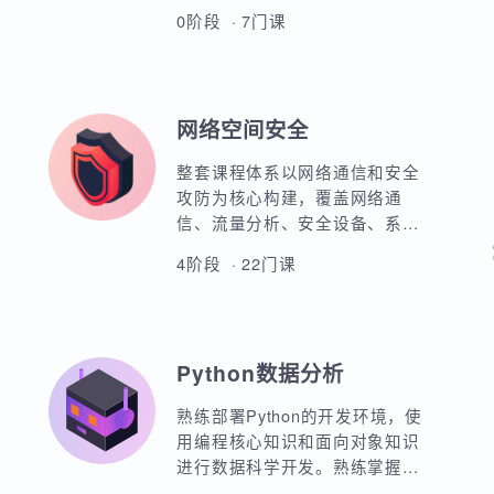
全新鸿蒙实战教程，项目驱动教
学方式。 涵盖前端HTML、CSS
布局、动画效果。引入JavaScript
和TypeScript技术板块实现业务实
0阶段 · 7门课
战。 基于ArkTS和ArkUI来实现红
米原生应用开发实战，网络请求
封装、一多开发、元服务实战等
等 基于鸿蒙实战的项目分别包
网络空间安全
含：工作计划APP实战、
WoniuMall电商项目实战、家庭医
整套课程体系以网络通信和安全
疗服务实战 配合鸿蒙短距离BLE
攻防为核心构建，覆盖网络通
蓝牙模块实现穿戴设备的数据传
信、流量分析、安全设备、系统
输。包括心率、心跳、运动健康
攻防、应用系统安全、安全脚本
数据。
4阶段 · 22门课
开发、渗透测试、系统入侵、系
统加固、入侵检测、入侵防御、
日志分析、安全运营、等级保护
规范、应急响应等完整细分领
Python数据分析
域，并且通过大量的实验和项目
强化学员的综合实战能力。