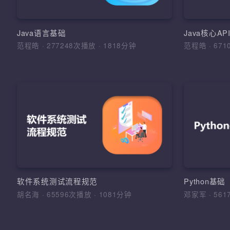
环境搭
明，运算
面
Java语言基础
Java核心A
范程皓
·
277248次播放
·
1818分钟
范程皓
·
6
加
软
理解软
的学习
法和综
软件工
软件系统测试流程规范
Python基
法，软
胡名海
·
65596次播放
·
1081分钟
邓家军
·
5
测试报