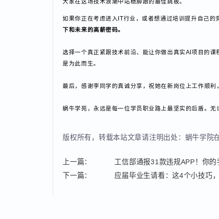
课程涵盖从Java基础到AI智能体框架搭建、从RAG
试模拟系统、AI学习助手
（自动出题、批改、答疑）
、
更重要的是，课程从入学第一天就嵌入AI技术，相比传
传统Java后端、微服务开发岗位，更能直接冲击Jav
正如李同学所说：“如果不学新技术，就会被AI取代掉。
大家在这场技术浪潮中站稳脚跟的最佳跳板。
如果你正在考虑进入IT行业，或者想通过培训提升自
下和未来的高薪密码。
选择一个真正紧跟技术前沿、能让你做出真实AI项目的课程
是为此而生。
最后，感谢李同学的真诚分享，祝她在新岗位上工作顺
蜗牛学苑，永远是每一位学员职业路上最坚实的后盾。