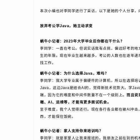
中一家月薪19K×14薪，综合年薪达到了26.6万；另
少、可以平衡好工作和生活。
本次小编也对李同学进行了采访，以下是她的个人分享
放弃考公学Java，她主动求变
蜗牛小记
者：2023年大学毕业后你都在干什么？
李同学：一直在考公。但说实话我有点挑，偏远好考的
生的年限。现在毕业生越来越多，考公的人数也在逐年
找工作。
蜗牛小记者：为什么选择Java，难吗？
李同学：我大学专业属于偏硬件的计算机，所以在选择
Java，这边Java是结合AI的，觉得新技术优势大
端，因为它的难度和中间件数量不在一个级别上。
而且
端、AI、运维等，才能有更多面试机会。
至于难度，我个人觉得还行。现在各行各业都在被AI
西，才能保住饭碗。