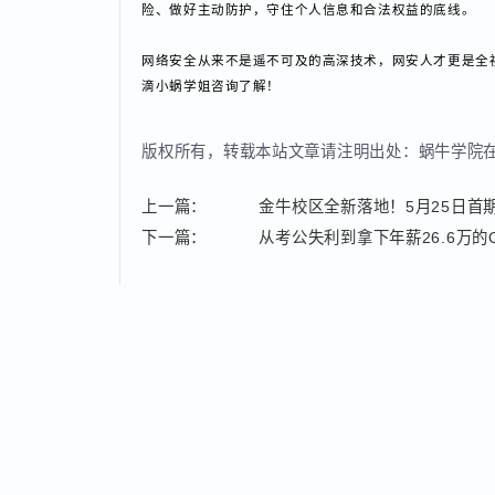
从合规基础入手：
了解《个人信息保护法》《网络
聚焦终端与数据安全：
教你APP权限管理、数据
覆盖SDK与第三方安全：
解析APP底层组件的安全
兼顾就业与实用：
课程内容贴合企业合规、安全运
抢的网络安全人才。
工信部的通报已经给所有人敲响了‌数字安全警钟‌，如
险、做好主动防护，守住个人信息和合法权益的底线。
网络安全从来不是遥不可及的高深技术，网安人才更是
滴小蜗学姐咨询了解！
版权所有，转载本站文章请注明出处：蜗牛学
上一篇：
金牛校区全新落地！5月25日首
下一篇：
从考公失利到拿下年薪26.6万