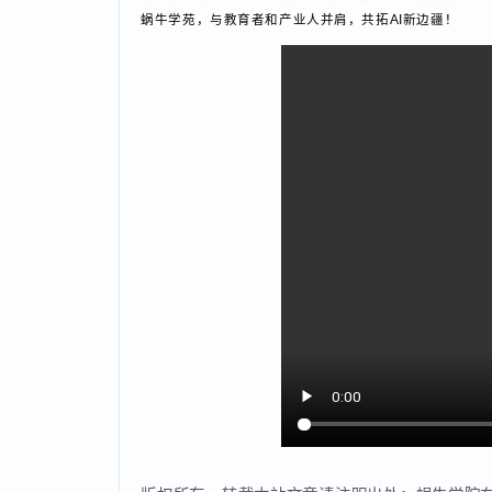
圆满结束
WONIUXUEYUAN
我们相信，通过本次培训这样的深度赋能，参训教师们
术人员在获得了扎实技术支撑的同时，也可将本次积累
蜗牛学苑，与教育者和产业人并肩，共拓AI新边疆！