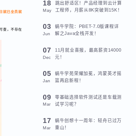
18
跳出舒适区！产品经理到云计算
工程师，月薪从8K突破到15K！
May
7月14日就已全员就
03
蜗牛学院：PBET-7.0版课程详
对真实可查，不存在
解之Java全栈开发！
Jun
07
11月就业喜报，最高薪资14000
元！
Dec
05
蜗牛学苑荣耀加冕，鸿蒙英才摇
篮再启新程！
Jan
09
零基础选择软件测试还是车载测
试学习呢？
Mar
17
蜗牛创想十一周年：轻舟已过万