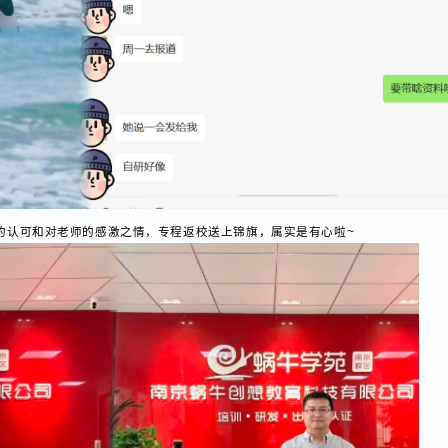
量的认可和对老师的感激之情，专程返校送上锦旗，属实是有心啦~