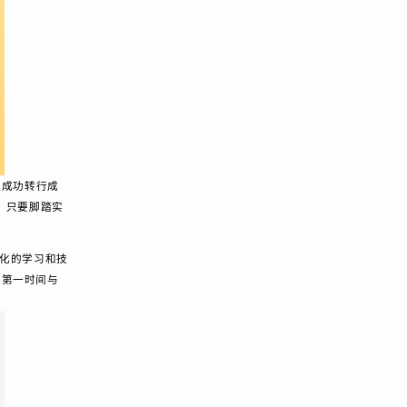
们早已成功转行成
任务，只要脚踏实
行系统化的学习和技
r，并第一时间与