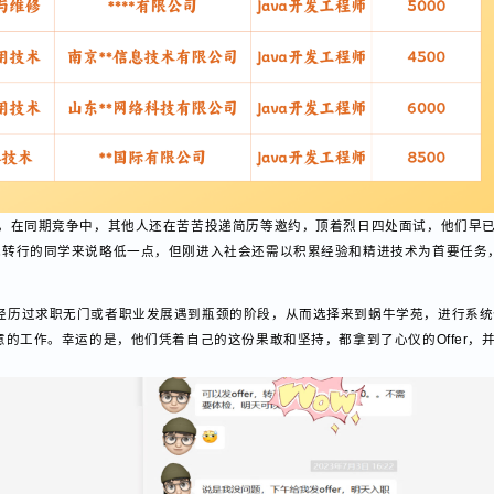
业生，在同期竞争中，其他人还在苦苦投递简历等邀约，顶着烈日四处面试，他
其他转行的同学来说略低一点，但刚进入社会还需以积累经验和精进技术为首要
们经历过求职无门或者职业发展遇到瓶颈的阶段，从而选择来到蜗牛学苑，进
满意的工作。幸运的是，他们凭着自己的这份果敢和坚持，都拿到了心仪的Offe