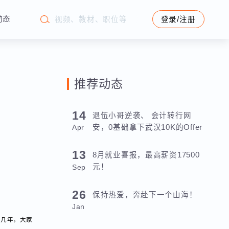
学苑动态
登录/注册
推荐动态
7
14
退伍小哥逆袭、 会计转行网
安，0基础拿下武汉10K的Offer
Apr
13
8月就业喜报，最高薪资17500
元！
Sep
26
保持热爱，奔赴下一个山海！
Jan
。过去几年，大家