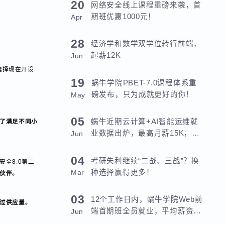
20
网络安全线上课程重磅来袭，首
期班优惠1000元！
Apr
28
经济学和数学双学位转行前端，
起薪12K
Jun
那么选择现在开设
19
蜗牛学院PBET-7.0课程体系重
磅发布，只为成就更好的你！
May
05
蜗牛近期云计算+AI智能运维就
就是
为了满足不同小
业数据出炉，最高月薪15K，平
Jun
均月薪8K!
04
考研失利继续“二战、三战”？换
络安全8.0第二
种选择赢得更多！
Mar
多的小伙伴。
03
12个工作日内，蜗牛学院Web前
量远超过供应量。