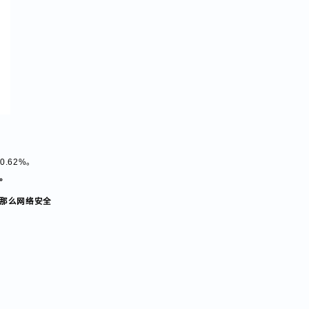
40.62%。
才留存。
深耕，那么网络安全