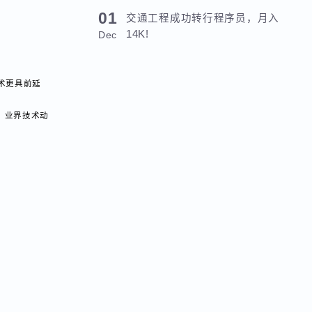
端首期班全员就业，平均薪资
Jun
6346元！
01
交通工程成功转行程序员，月入
14K!
Dec
的让技术更具前延
技术，业界技术动