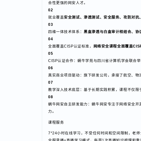
01
课程核心内容包含
网络协议安全、Python安全
合性更强的网安人才。
02
就业覆盖
安全测试、渗透测试、安全服务、攻防对
03
四维一体技术体系：
黑盒渗透与白盒审计相结合、
04
全面覆盖CISP认证标准，
网络安全课程全面覆盖CI
05
CISP认证合作：蜗牛学苑与四川省计算机学会联
06
真实商业项目驱动：旗下研发公司，承接了航空、
07
教学深入技术底层：基于长期实践积累，课程不仅
08
蜗牛网安自主研发能力：蜗牛网安专注于网络安全
力。