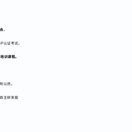
课程内容，培养综
判相结合
。
的CISP认证考试。
标准和培训课程。
且知其所以然。
很强的自主研发能