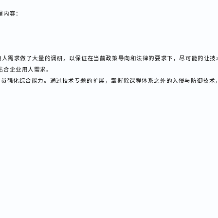
成为我国网络安全发展亟待解决的难题。
课程内容：
业的用人需求做了大量的调研，以保证在当前政策导向和法律的要求下，尽可能
更贴合企业用人需求。
助学员强化综合能力。通过技术专题的扩展，掌握除课程体系之外的入侵与防御