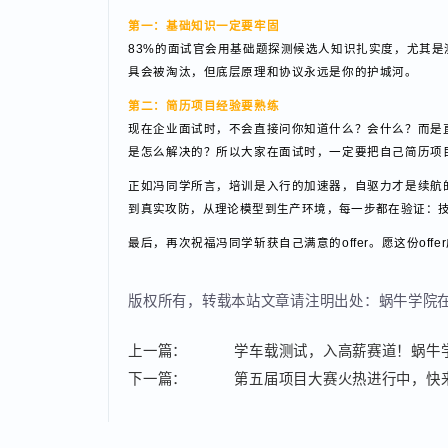
毕竟在网安战场，老师给的盾牌再坚固，冲锋陷阵的永
对于正在学习的小伙伴，冯同学也分享了一些自己就业
第一：基础知识一定要牢固
83%的面试官会用基础题探测候选人知识扎实度，尤
具会被淘汰，但底层原理和协议永远是你的护城河。
第二：简历项目经验要熟练
现在企业面试时，不会直接问你知道什么？会什么？而
是怎么解决的？所以大家在面试时，一定要把自己简历
正如冯同学所言，培训是入行的加速器，自驱力才是续
到真实攻防，从理论模型到生产环境，每一步都在验证
最后，再次祝福冯同学斩获自己满意的offer。愿这份
版权所有，转载本站文章请注明出处：蜗牛学
上一篇：
学车载测试，入高薪赛道！蜗牛
下一篇：
第五届项目大赛火热进行中，